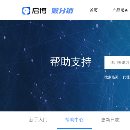
首页
产品服务
做社交电商，找启博
热
解决方案
关于我们
18年专注全产业SaaS产品服务
二
微分销
母婴行业解决方案
快速搭建微信分销商城
一站式赋能母婴品牌商智慧经营
代
帮助支持
分销小程序
多
专注裂变的分销小程序
行业销售渠道解决方案
积
搜索热词：
代理
帮助商家拓展销售新渠道
直播分销
私域直播分销带货系统
优
直播带货解决方案
视频号直播
社
开通微信+小程序+APP直播带货系统
抢占视频号流量阵地
了
新手入门
积分商城解决方案
帮助中心
更新日志
构建会员积分商城体系