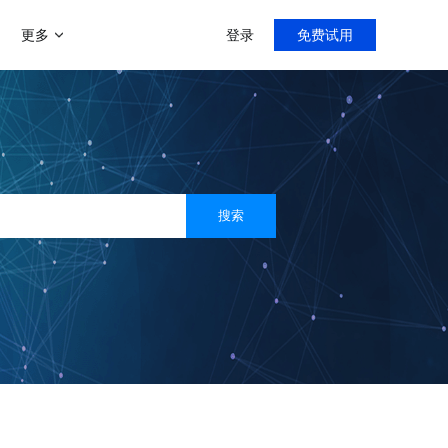
更多
登录
免费试用
增值服务
帮助中心
新手指导，入门教程
门店分销模式
商家运营解决方案
微聊客服系统
导购分销，线上线下双线引流
运营助力陪跑0-1
智能微信客服系统
多用户入驻平台模式
搜索
打造类似京东、天猫等多平台入
客满小程序
社区团购系统
驻平台
门店小程序拓客利器
快速部署社区团购
社交新零售
线上线下资源整合，沉淀私域流
直播系统
量
专注门店团队直播
C2M拼团玩法
快速搭建拼多多拼团模式
客满美业
医美线下门店拓客