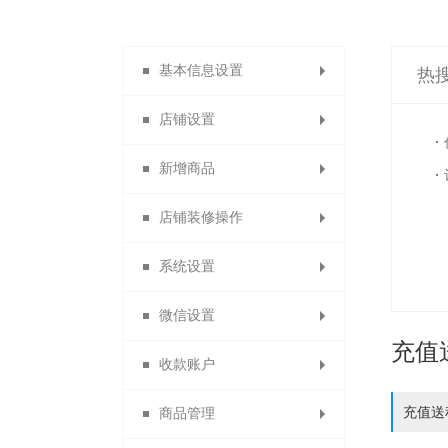
基本信息设置
热
店铺设置
系统设置
新增商品
店铺导航
店铺装修操作
店铺主页
商品分类
系统设置
自定义类目
会员主页
主页装修
微信设置
分销说明
发布商品
模块装修
货到付款
充值
收款账户
商品列表导航
商品分组
店铺信息
消息设置
充值送
商品管理
自定义通用模块
功能名称设置
合利宝分账
微信设置