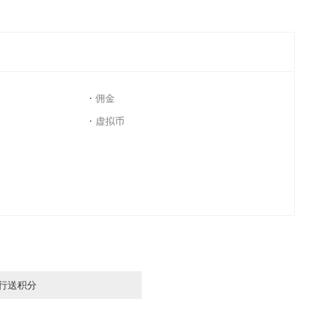
佣金
虚拟币
行送积分