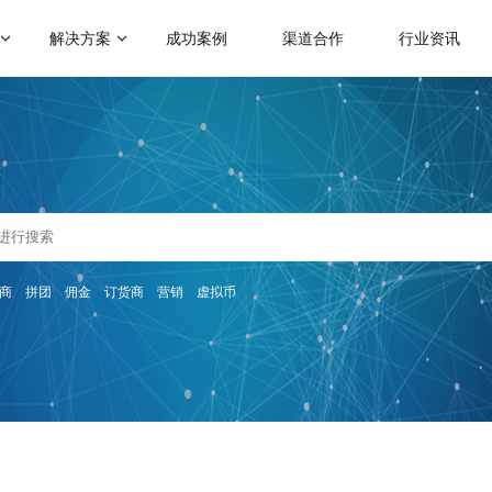
解决方案
成功案例
渠道合作
行业资讯
门应用场景
热门运营玩法
启博学院
赋能社交电商
级分销
会员营销
二级分销模式
跨境电商解决方案
帮助企业裂变分销拓客
助力商家拓展全球跨境电商业务
理分销
满额包邮
微商招商模式
人拼团
秒杀
快速搭建代理招商分润系统
传统微商转型解决方案
分商城
砍价
商
拼团
佣金
订货商
营销
虚拟币
帮助微商搭建代理分润体系
会员制电商模式
快速搭建云集、贝店模式
惠券
云仓礼包
微运营解决方案
社群团购模式
区团购
周期购
助商家快速上手商城运营
整合社群资源及团购供应链
解更多产品功能 >
KA定制化解决方案
品牌企业数字化转型探索