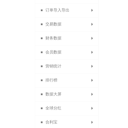
订单导入导出
分销商自动审核设置
1688商品导入
代理商销售奖
营销活动订单
团队业绩奖
店铺标签
设置门店
会员分组
交易数据
分销商自动延期
代理商团队业绩
订货商团队业绩
备份商品导入
积分兑换订单
导出供应商
门店分组
导出订单
财务数据
代理商业绩奖励规则
默认分销商等级
备份订单导入
团队管理奖
供应商公告
门店行业
商品导出
交易概况
会员数据
导出身份证图片
招商经理管理
团队管理奖
门店收款码
商品助手
商品概况
提现统计
营销统计
供应商商品审核
淘宝商品
订单统计
充值统计
会员概况
排行榜
供应商门店审核
退换货统计
代理商概况
返利统计
积分统计
数据大屏
商品销售排行
优惠券统计
商品统计
商品统计
会员分析
全球分红
订单统计
拼团统计
数据排名
数据大屏
合利宝
供应商财务报表
试用统计
静态分红