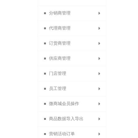
分销商管理
分销名片
图片分类
代理商管理
代理商名片
分销商管理
图文列表
订货商管理
订货商名片
分销商设置
代理商管理
供应商管理
清除名片缓存
分销商审核
代理商设置
订货商管理
门店管理
加盟申请设置
分销商等级
订货商设置
供应商管理
员工管理
分销商分组
代理商审核
订货商审核
供应商设置
门店等级
微商城会员操作
门店管理和门店设置
分销商导出
设置代理商
设置订货商
增加供应商
员工管理
商品数据导入导出
佣金排名设置
订货商推荐奖
代理商导出
供应商审核
门店申请
设置员工
分销商品
营销活动订单
分销申请设置
代理商推荐奖
订货商销售奖
供应商类型
数据包导入
门店审核
员工等级
微社区