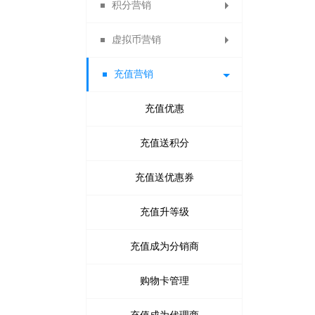
积分营销
代收款结算平台
批量修改会员
代理商推荐奖
优惠券管理
修改密码
开通指引
红包记录
门店佣金
拼团活动
拍卖活动
虚拟币营销
第三方登录管理
代理商业绩奖
账号充值记录
优惠券大礼包
员工佣金
砍价设置
众筹列表
积分日志
充值营销
供应商提现申请
代理商管理奖
招商经理佣金
每日签到设置
优惠码管理
虚拟币日志
众筹装修
安粉宝
送礼
订货商推荐奖审核
扫码送优惠券设置
资金监控日志
调整佣金日志
试用活动设置
微夺宝管理
虚拟币比例
积分抵现
充值优惠
传播宝
订货商业绩奖
关注送优惠券
微助力管理
消费送积分
虚拟币抵现
充值送积分
周期购
订货商业绩奖励
分享送优惠券
充值送优惠券
关注送积分
满额包邮
微现场
订货商管理奖
购物送优惠券
分享送积分
充值升等级
满减优惠
生日营销
购物分享得优惠券
供应商提现申请
充值成为分销商
抢红包拉粉丝
评价送积分
搭配套餐
拼团退款申请
积分兑换商品
X+1链动分销
打包一口价
购物卡管理