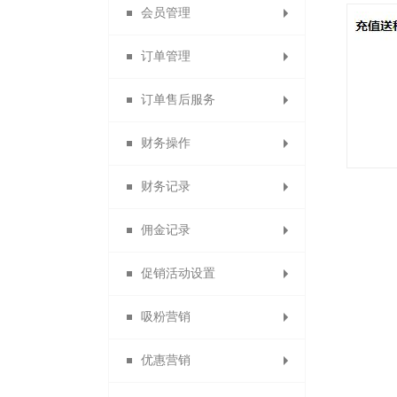
会员管理
微信收款账号
出售中的商品
商品详情页
提现设置
消息设置
订单管理
商品限购提示页
支付宝收款账号
仓库中的商品
云账户设置
模板消息
会员列表
订单售后服务
paypal收款账号
已售罄的商品
自定义菜单
找人代付
会员设置
所有订单
财务操作
批量修改商品
虚拟库存订单
素材库管理
退换货审核
线下付款
京东支付
会员等级
财务记录
代理商业绩奖励
贝宝收款账号
货到付款
首次关注
警戒商品
删除日志
商品评价
会员卡
佣金记录
自动确认收货设置
银联支付收款账号
供应商提现记录
提现申请管理
自动回复
会员权益
批量发货
退货理由
促销活动设置
佣金转余额申请列表
自动取消订单
分销商佣金
信息托管
会员分组
付款查询
提现记录
快钱
吸粉营销
浮动公告设置
易宝收款账号
线下充值管理
退换货设置
代理商佣金
客服功能
会员导出
驳回记录
限时秒杀
优惠营销
备份会员导入
订货商佣金
服务承诺
一键关注
分账审核
分账记录
限时打折
投票管理
开联通