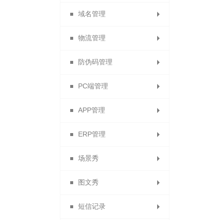
域名管理
合利宝交易
秒杀统计
动态分红
物流管理
分红计算规则
免费申请域名
防伪码管理
分红记录
绑定域名
运费模板
PC端管理
电子面单
防伪设置
APP管理
快递单模板列表
防伪码批次列表
导航管理
ERP管理
顺丰电子面单
APP下载
客服QQ
场景秀
单页管理与添加单页
提货点管理
ERP列表
APP设置
图文秀
物流查询
友情链接
场景中心
APP会员
短信记录
PC端首页装修
商家版APP
我的场景
我的图文