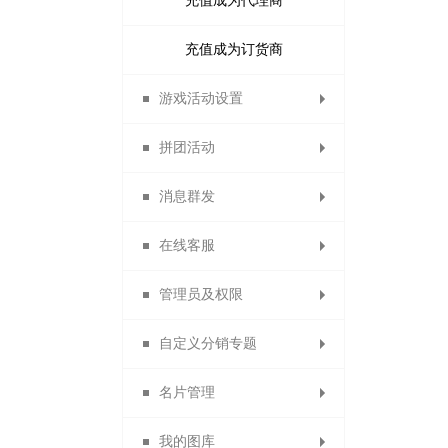
充值成为代理商
积分兑换红包
首单立减
首次消费送积分
充值成为订货商
支付有礼活动
游戏活动设置
拼团活动
幸运大转盘
消息群发
拼团活动管理
疯狂砸金蛋
在线客服
好运翻翻看
微信群发
管理员及权限
开通在线客服
骰子大王
短信群发
自定义分销专题
微聊客服管理
站内信
管理员
名片管理
权限角色
专题分类
我的图库
分销专题
会员名片