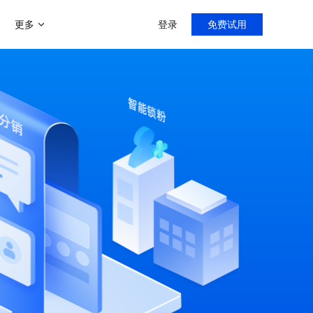
更多
登录
免费试用
增值服务
帮助中心
新手指导，入门教程
门店分销模式
商家运营解决方案
微聊客服系统
导购分销，线上线下双线引流
运营助力陪跑0-1
智能微信客服系统
多用户入驻平台模式
打造类似京东、天猫等多平台入
客满小程序
社区团购系统
驻平台
门店小程序拓客利器
快速部署社区团购
社交新零售
线上线下资源整合，沉淀私域流
直播系统
量
专注门店团队直播
C2M拼团玩法
快速搭建拼多多拼团模式
客满美业
医美线下门店拓客