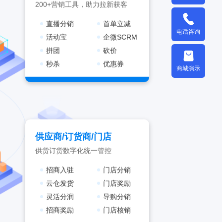
200+营销工具，助力拉新获客
直播分销
首单立减
电话咨询
活动宝
企微SCRM
拼团
砍价
秒杀
优惠券
商城演示
供应商/订货商/门店
供货订货数字化统一管控
招商入驻
门店分销
云仓发货
门店奖励
灵活分润
导购分销
招商奖励
门店核销