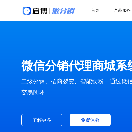
首页
产品服务
做社交电商，找启博
热
解决方案
关于我们
18年专注全产业SaaS产品服务
二
微分销
母婴行业解决方案
快速搭建微信分销商城
一站式赋能母婴品牌商智慧经营
代
微信分销代理商城系
分销小程序
多
专注裂变的分销小程序
行业销售渠道解决方案
积
帮助商家拓展销售新渠道
二级分销、招商裂变、智能锁粉、通过微
直播分销
私域直播分销带货系统
优
交易闭环
直播带货解决方案
视频号直播
社
开通微信+小程序+APP直播带货系统
抢占视频号流量阵地
了
了解更多
免费体验
积分商城解决方案
构建会员积分商城体系