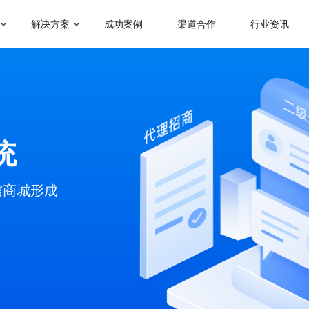
解决方案
成功案例
渠道合作
行业资讯
门应用场景
热门运营玩法
启博学院
赋能社交电商
级分销
会员营销
二级分销模式
跨境电商解决方案
帮助企业裂变分销拓客
助力商家拓展全球跨境电商业务
理分销
满额包邮
统
微商招商模式
人拼团
秒杀
快速搭建代理招商分润系统
传统微商转型解决方案
分商城
砍价
帮助微商搭建代理分润体系
信商城形成
会员制电商模式
快速搭建云集、贝店模式
惠券
云仓礼包
微运营解决方案
社群团购模式
区团购
周期购
助商家快速上手商城运营
整合社群资源及团购供应链
解更多产品功能 >
KA定制化解决方案
品牌企业数字化转型探索