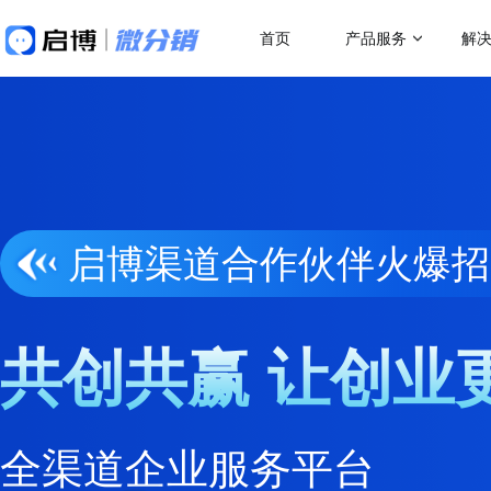
首页
产品服务
解
做社交电商，找启博
热门应用场
解决方案
关于我们
18年专注全产业SaaS产品服务
二级分销
微分销
母婴行业解决方案
跨
快速搭建微信分销商城
一站式赋能母婴品牌商智慧经营
助力
代理分销
分销小程序
多人拼团
启博渠道合作伙伴火爆招
专注裂变的分销小程序
行业销售渠道解决方案
传
积分商城
帮助商家拓展销售新渠道
帮助
直播分销
私域直播分销带货系统
优惠券
共创共赢 让创业
直播带货解决方案
微
视频号直播
社区团购
开通微信+小程序+APP直播带货系统
助商
抢占视频号流量阵地
了解更多产品功
积分商城解决方案
K
全渠道企业服务平台
构建会员积分商城体系
品牌