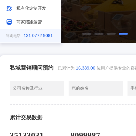
私有化定制开发
商家陪跑运营
131 0772 9081
咨询电话
私域营销顾问预约
已累计为
16,389,00
位用户提供专业的咨
微折购通过微分销打造“自用省钱+分享赚钱”
累计交易数据
娃哈哈与微分销签约合作，打造社交分销商
东阿阿胶通过微分销，获客百万提升销量
豆寇季，借助微分销搭建微商城，打造校园
35133031
8099987