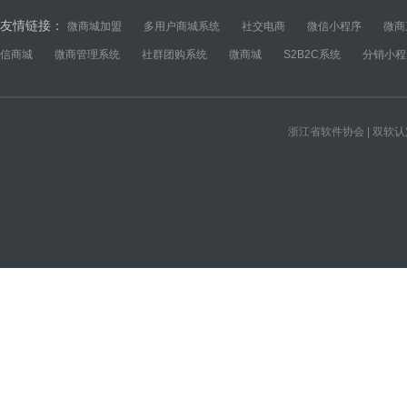
友情链接：
微商城加盟
多用户商城系统
社交电商
微信小程序
微商
信商城
微商管理系统
社群团购系统
微商城
S2B2C系统
分销小程
浙江省软件协会 | 双软认定