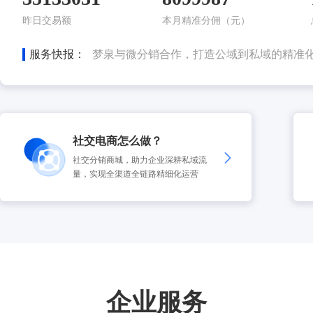
嗨团团购与微分销合作，布局社群电商
品
鸿雁电气通过微分销，进军社交电商新零售
昨日交易额
本月精准分佣（元）
浪莎与微分销合作，打造全渠道分销平台
蒙牛能过微分销赋能合伙人，打造轻创业模
服务快报：
梦泉与微分销合作，打造公域到私域的精准
仁和集团通过微分销系统全面进军医药行业
微折购通过微分销打造“自用省钱+分享赚钱”
娃哈哈与微分销签约合作，打造社交分销商
社交电商怎么做？
社交分销商城，助力企业深耕私域流
量，实现全渠道全链路精细化运营
企业服务