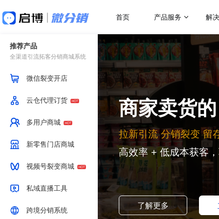
首页
产品服务
解
推荐产品
做社交电商，找启博
热门应用场
解决方案
全渠道引流拓客分销商城系统
关于我们
18年专注全产业SaaS产品服务
二级分销
微分销
微信裂变开店
母婴行业解决方案
跨
快速搭建微信分销商城
一站式赋能母婴品牌商智慧经营
助力
代理分销
云仓代理订货
解决方案
商家卖货
分销小程序
多人拼团
专注裂变的分销小程序
行业销售渠道解决方案
传
多用户商城
积分商城
帮助商家拓展销售新渠道
帮助
拉新引流 分销裂变 留
直播分销
新零售门店商城
私域直播分销带货系统
优惠券
带货数据实时查看
高效率 + 低成本获客
直播带货解决方案
微
视频号直播
视频号裂变商城
社区团购
开通微信+小程序+APP直播带货系统
助商
抢占视频号流量阵地
了解更多产品功
私域直播工具
积分商城解决方案
K
免费体验
了解更多
跨境分销系统
构建会员积分商城体系
品牌