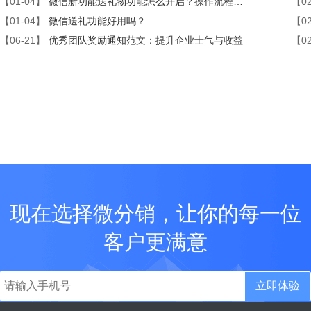
【01-04】
微信新功能送礼物功能怎么开启？操作流程是怎么样的？
【02
【01-04】
微信送礼功能好用吗？
【02
【06-21】
优秀团队奖励通知范文：提升企业士气与收益
【02
现在选择微分销，让你的每一位
客户更满意
立即体验