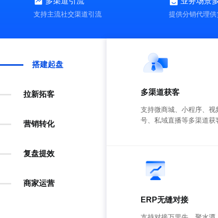
多渠道引流
业务场景
支持主流社交渠道引流
提供分销代理供
搭建起盘
多渠道获客
拉新拓客
支持微商城、小程序、视
号、私域直播等多渠道获
营销转化
复盘提效
免费试用
商家运营
ERP无缝对接
支持对接万里牛、聚水潭