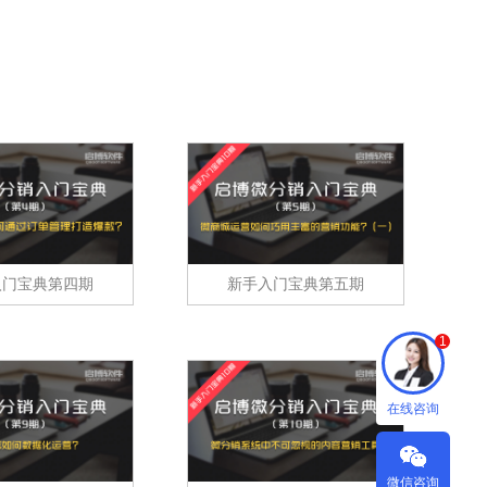
专注门店团队直播
C2M拼团玩法
客满美业
快速搭建拼多多拼团模式
医美线下门店拓客
入门宝典第四期
新手入门宝典第五期
1
在线咨询
微信咨询