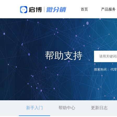
首页
产品服务
做社交电商，找启博
热
解决方案
关于我们
二
微分销
母婴行业解决方案
18年专注全产业SaaS产品服务
代
帮助支持
快速搭建微信分销商城
一站式赋能母婴品牌商智慧经营
多
分销小程序
积
搜索热词：
代理
行业销售渠道解决方案
优
专注裂变的分销小程序
社
帮助商家拓展销售新渠道
直播分销
了
直播带货解决方案
新手入门
帮助中心
更新日志
私域直播分销带货系统