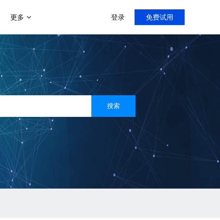
更多
登录
免费试用
增值服务
帮助中心
门店分销模式
商家运营解决方案
微聊客服系统
新手指导，入门教程
导购分销，线上线下双线引流
搜索
运营助力陪跑0-1
智能微信客服系统
多用户入驻平台模式
客满小程序
社区团购系统
打造类似京东、天猫等多平台入
驻平台
门店小程序拓客利器
快速部署社区团购
社交新零售
直播系统
线上线下资源整合，沉淀私域流
量