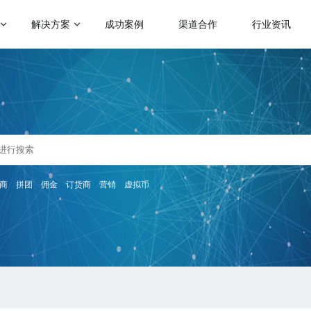
解决方案
成功案例
渠道合作
行业资讯
门应用场景
热门运营玩法
启博学院
级分销
会员营销
二级分销模式
跨境电商解决方案
赋能社交电商
理分销
满额包邮
帮助企业裂变分销拓客
助力商家拓展全球跨境电商业务
人拼团
秒杀
微商招商模式
分商城
砍价
商
拼团
佣金
订货商
营销
虚拟币
传统微商转型解决方案
惠券
云仓礼包
快速搭建代理招商分润系统
区团购
周期购
帮助微商搭建代理分润体系
会员制电商模式
解更多产品功能 >
微运营解决方案
快速搭建云集、贝店模式