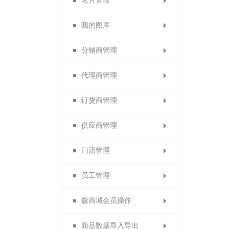
名片管理
充值成为代理商
积分兑换红包
首单立减
权限角色
专题分类
我的图库
首次消费送积分
充值成为订货商
支付有礼活动
分销专题
会员名片
分销商管理
分销名片
图片分类
代理商管理
代理商名片
分销商管理
图文列表
订货商管理
订货商名片
分销商设置
代理商管理
供应商管理
清除名片缓存
分销商审核
代理商设置
订货商管理
门店管理
加盟申请设置
分销商等级
订货商设置
供应商管理
员工管理
分销商分组
代理商审核
订货商审核
供应商设置
门店等级
微商城会员操作
门店管理和门店设置
分销商导出
设置代理商
设置订货商
增加供应商
员工管理
商品数据导入导出
佣金排名设置
订货商推荐奖
代理商导出
供应商审核
门店申请
设置员工
分销商品