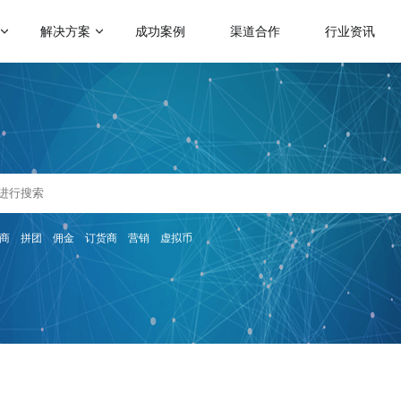
解决方案
成功案例
渠道合作
行业资讯
门应用场景
热门运营玩法
启博学院
赋能社交电商
级分销
会员营销
二级分销模式
跨境电商解决方案
帮助企业裂变分销拓客
助力商家拓展全球跨境电商业务
理分销
满额包邮
微商招商模式
人拼团
秒杀
快速搭建代理招商分润系统
传统微商转型解决方案
分商城
砍价
商
拼团
佣金
订货商
营销
虚拟币
帮助微商搭建代理分润体系
会员制电商模式
快速搭建云集、贝店模式
惠券
云仓礼包
微运营解决方案
社群团购模式
区团购
周期购
助商家快速上手商城运营
整合社群资源及团购供应链
解更多产品功能 >
KA定制化解决方案
品牌企业数字化转型探索