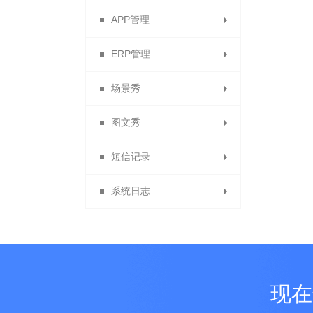
APP管理
快递单模板列表
防伪码批次列表
导航管理
ERP管理
顺丰电子面单
APP下载
客服QQ
场景秀
单页管理与添加单页
提货点管理
ERP列表
APP设置
图文秀
物流查询
友情链接
场景中心
APP会员
短信记录
PC端首页装修
商家版APP
我的场景
我的图文
系统日志
商品列表页装修
表单数据中心
短信发送记录
图文中心
PC端基础设置
短信充值
系统日志
短信充值记录
现在