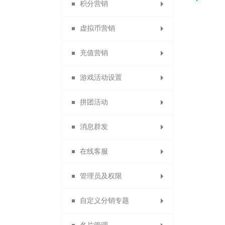
积分营销
代收款结算平台
批量修改会员
代理商推荐奖
优惠券管理
修改密码
开通指引
红包记录
门店佣金
拼团活动
拍卖活动
虚拟币营销
第三方登录管理
代理商业绩奖
账号充值记录
优惠券大礼包
员工佣金
砍价设置
众筹列表
积分日志
充值营销
供应商提现申请
代理商管理奖
招商经理佣金
每日签到设置
优惠码管理
虚拟币日志
众筹装修
安粉宝
送礼
游戏活动设置
订货商推荐奖审核
扫码送优惠券设置
资金监控日志
调整佣金日志
试用活动设置
微夺宝管理
虚拟币比例
积分抵现
充值优惠
传播宝
拼团活动
订货商业绩奖
关注送优惠券
微助力管理
消费送积分
虚拟币抵现
充值送积分
幸运大转盘
周期购
消息群发
订货商业绩奖励
分享送优惠券
充值送优惠券
拼团活动管理
关注送积分
疯狂砸金蛋
满额包邮
微现场
在线客服
订货商管理奖
购物送优惠券
分享送积分
充值升等级
好运翻翻看
满减优惠
生日营销
微信群发
管理员及权限
购物分享得优惠券
供应商提现申请
充值成为分销商
抢红包拉粉丝
开通在线客服
评价送积分
搭配套餐
骰子大王
短信群发
自定义分销专题
拼团退款申请
积分兑换商品
微聊客服管理
X+1链动分销
打包一口价
购物卡管理
站内信
管理员