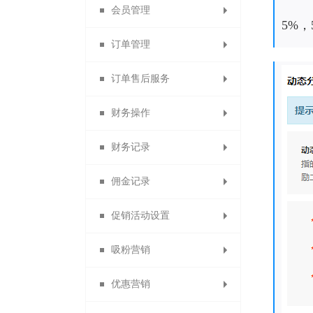
会员管理
微信收款账号
出售中的商品
商品详情页
提现设置
消息设置
5%
订单管理
商品限购提示页
支付宝收款账号
仓库中的商品
云账户设置
模板消息
会员列表
订单售后服务
paypal收款账号
已售罄的商品
自定义菜单
找人代付
会员设置
所有订单
财务操作
批量修改商品
虚拟库存订单
素材库管理
退换货审核
线下付款
京东支付
会员等级
财务记录
代理商业绩奖励
贝宝收款账号
货到付款
首次关注
警戒商品
删除日志
商品评价
会员卡
佣金记录
自动确认收货设置
银联支付收款账号
供应商提现记录
提现申请管理
自动回复
会员权益
批量发货
退货理由
促销活动设置
佣金转余额申请列表
自动取消订单
分销商佣金
信息托管
会员分组
付款查询
提现记录
快钱
吸粉营销
浮动公告设置
易宝收款账号
线下充值管理
退换货设置
代理商佣金
客服功能
会员导出
驳回记录
限时秒杀
优惠营销
备份会员导入
订货商佣金
服务承诺
一键关注
分账审核
分账记录
限时打折
投票管理
开联通