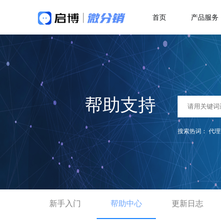
首页
产品服务
做社交电商，找启博
热
解决方案
关于我们
18年专注全产业SaaS产品服务
二
微分销
母婴行业解决方案
快速搭建微信分销商城
一站式赋能母婴品牌商智慧经营
代
帮助支持
分销小程序
多
专注裂变的分销小程序
行业销售渠道解决方案
积
搜索热词：
代理
帮助商家拓展销售新渠道
直播分销
私域直播分销带货系统
优
直播带货解决方案
视频号直播
社
开通微信+小程序+APP直播带货系统
抢占视频号流量阵地
了
新手入门
积分商城解决方案
帮助中心
更新日志
构建会员积分商城体系