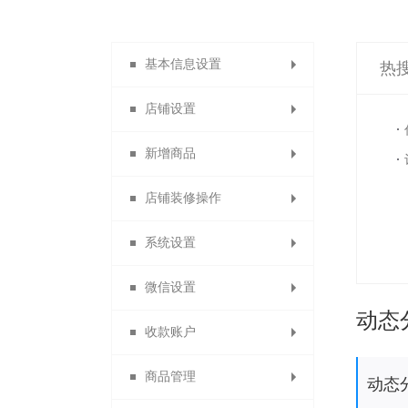
基本信息设置
热
店铺设置
系统设置
新增商品
店铺导航
店铺装修操作
店铺主页
商品分类
系统设置
自定义类目
会员主页
主页装修
微信设置
分销说明
发布商品
模块装修
货到付款
动态
收款账户
商品列表导航
商品分组
店铺信息
消息设置
商品管理
自定义通用模块
功能名称设置
合利宝分账
微信设置
动态