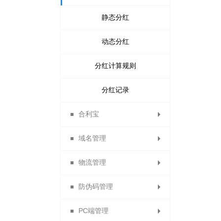
供应商财务报表
试用统计
静态分红
秒杀统计
动态分红
分红计算规则
分红记录
合利宝
域名管理
合利宝交易
物流管理
免费申请域名
防伪码管理
绑定域名
运费模板
PC端管理
电子面单
防伪设置