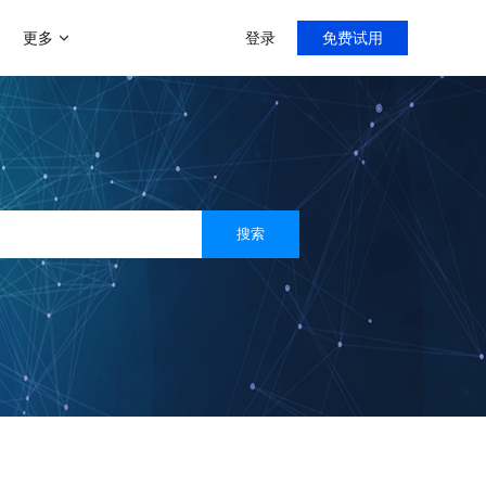
更多
登录
免费试用
增值服务
帮助中心
新手指导，入门教程
门店分销模式
商家运营解决方案
微聊客服系统
导购分销，线上线下双线引流
运营助力陪跑0-1
智能微信客服系统
多用户入驻平台模式
搜索
打造类似京东、天猫等多平台入
客满小程序
社区团购系统
驻平台
门店小程序拓客利器
快速部署社区团购
社交新零售
线上线下资源整合，沉淀私域流
直播系统
量
专注门店团队直播
C2M拼团玩法
快速搭建拼多多拼团模式
客满美业
医美线下门店拓客