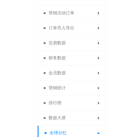
营销活动订单
分销申请设置
代理商推荐奖
订货商销售奖
供应商类型
数据包导入
门店审核
员工等级
微社区
订单导入导出
分销商自动审核设置
1688商品导入
代理商销售奖
营销活动订单
团队业绩奖
店铺标签
设置门店
会员分组
交易数据
分销商自动延期
代理商团队业绩
订货商团队业绩
备份商品导入
积分兑换订单
导出供应商
门店分组
导出订单
财务数据
代理商业绩奖励规则
默认分销商等级
备份订单导入
团队管理奖
供应商公告
门店行业
商品导出
交易概况
会员数据
导出身份证图片
招商经理管理
团队管理奖
门店收款码
商品助手
商品概况
提现统计
营销统计
供应商商品审核
淘宝商品
订单统计
充值统计
会员概况
排行榜
供应商门店审核
退换货统计
代理商概况
返利统计
积分统计
数据大屏
商品销售排行
优惠券统计
商品统计
商品统计
会员分析
全球分红
订单统计
拼团统计
数据排名
数据大屏