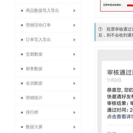
商品数据导入导出
佣金排名设置
订货商推荐奖
代理商导出
供应商审核
门店申请
设置员工
分销商品
营销活动订单
分销申请设置
代理商推荐奖
订货商销售奖
供应商类型
数据包导入
门店审核
员工等级
微社区
① 投票审核通过
后，则不会收到通
订单导入导出
分销商自动审核设置
1688商品导入
代理商销售奖
营销活动订单
团队业绩奖
店铺标签
设置门店
会员分组
交易数据
分销商自动延期
代理商团队业绩
订货商团队业绩
备份商品导入
积分兑换订单
导出供应商
门店分组
导出订单
财务数据
代理商业绩奖励规则
默认分销商等级
备份订单导入
团队管理奖
供应商公告
门店行业
商品导出
交易概况
会员数据
导出身份证图片
招商经理管理
团队管理奖
门店收款码
商品助手
商品概况
提现统计
营销统计
供应商商品审核
淘宝商品
订单统计
充值统计
会员概况
排行榜
供应商门店审核
退换货统计
代理商概况
返利统计
积分统计
数据大屏
商品销售排行
优惠券统计
商品统计
商品统计
会员分析