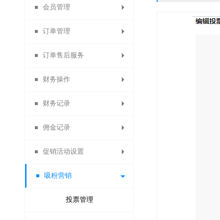
会员管理
微信收款账号
出售中的商品
商品详情页
提现设置
消息设置
订单管理
商品限购提示页
支付宝收款账号
仓库中的商品
云账户设置
模板消息
会员列表
订单售后服务
paypal收款账号
已售罄的商品
自定义菜单
找人代付
会员设置
所有订单
财务操作
批量修改商品
虚拟库存订单
素材库管理
退换货审核
线下付款
京东支付
会员等级
财务记录
代理商业绩奖励
贝宝收款账号
货到付款
首次关注
警戒商品
删除日志
商品评价
会员卡
佣金记录
自动确认收货设置
银联支付收款账号
供应商提现记录
提现申请管理
自动回复
会员权益
批量发货
退货理由
促销活动设置
佣金转余额申请列表
自动取消订单
分销商佣金
信息托管
会员分组
付款查询
提现记录
快钱
吸粉营销
浮动公告设置
易宝收款账号
线下充值管理
退换货设置
代理商佣金
客服功能
会员导出
驳回记录
限时秒杀
备份会员导入
订货商佣金
服务承诺
一键关注
分账审核
分账记录
限时打折
投票管理
开联通