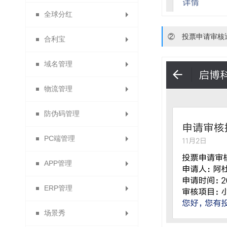
全球分红
订单统计
拼团统计
数据排名
数据大屏
② 投票申请审核
合利宝
供应商财务报表
试用统计
静态分红
域名管理
合利宝交易
秒杀统计
动态分红
物流管理
分红计算规则
免费申请域名
防伪码管理
分红记录
绑定域名
运费模板
PC端管理
电子面单
防伪设置
APP管理
快递单模板列表
防伪码批次列表
导航管理
ERP管理
顺丰电子面单
APP下载
客服QQ
场景秀
单页管理与添加单页
提货点管理
ERP列表
APP设置