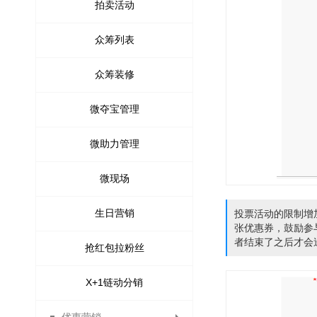
代收款结算平台
批量修改会员
代理商推荐奖
修改密码
开通指引
红包记录
门店佣金
拼团活动
拍卖活动
第三方登录管理
代理商业绩奖
账号充值记录
员工佣金
砍价设置
众筹列表
供应商提现申请
代理商管理奖
招商经理佣金
众筹装修
安粉宝
送礼
订货商推荐奖审核
资金监控日志
调整佣金日志
试用活动设置
微夺宝管理
传播宝
订货商业绩奖
微助力管理
周期购
订货商业绩奖励
满额包邮
微现场
订货商管理奖
满减优惠
生日营销
投票活动的限制增加
张优惠券，鼓励参
者结束了之后才会
供应商提现申请
抢红包拉粉丝
搭配套餐
拼团退款申请
X+1链动分销
打包一口价