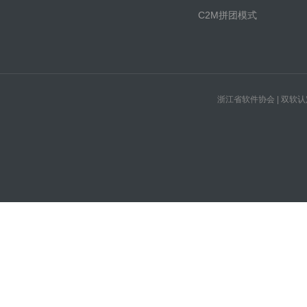
C2M拼团模式
浙江省软件协会 | 双软认定