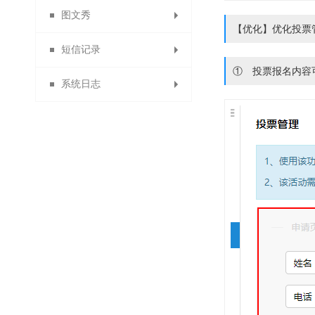
图文秀
物流查询
友情链接
场景中心
APP会员
【优化】优化投票
短信记录
PC端首页装修
商家版APP
我的场景
我的图文
① 投票报名内容
系统日志
商品列表页装修
表单数据中心
短信发送记录
图文中心
PC端基础设置
短信充值
系统日志
短信充值记录