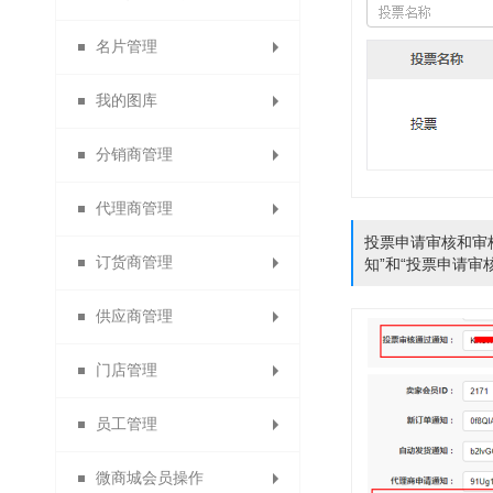
名片管理
充值成为代理商
积分兑换红包
权限角色
专题分类
我的图库
首次消费送积分
充值成为订货商
分销专题
会员名片
分销商管理
分销名片
图片分类
代理商管理
代理商名片
分销商管理
图文列表
投票申请审核和审
订货商管理
订货商名片
分销商设置
代理商管理
知”和“投票申请审
供应商管理
清除名片缓存
分销商审核
代理商设置
订货商管理
门店管理
加盟申请设置
分销商等级
订货商设置
供应商管理
员工管理
分销商分组
代理商审核
订货商审核
供应商设置
门店等级
微商城会员操作
门店管理和门店设置
分销商导出
设置代理商
设置订货商
增加供应商
员工管理