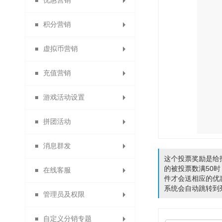
优惠营销
首单立减
积分营销
支付有礼活动
优惠券管理
虚拟币营销
优惠券大礼包
积分日志
充值营销
每日签到设置
优惠码管理
虚拟币日志
游戏活动设置
扫码送优惠券设置
虚拟币比例
积分抵现
充值优惠
拼团活动
关注送优惠券
消费送积分
虚拟币抵现
充值送积分
幸运大转盘
消息群发
分享送优惠券
充值送优惠券
拼团活动管理
关注送积分
疯狂砸金蛋
这个投票奖励是给报
的被投票数满50时
在线客服
购物送优惠券
分享送积分
充值升等级
好运翻翻看
微信群发
件才会送相应的优
系统会自动跳转到
管理员及权限
购物分享得优惠券
充值成为分销商
开通在线客服
评价送积分
骰子大王
短信群发
自定义分销专题
积分兑换商品
微聊客服管理
购物卡管理
站内信
管理员