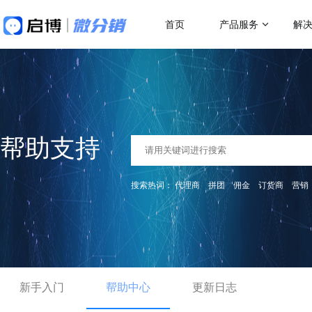
首页
产品服务
解
做社交电商，找启博
热门应用场
解决方案
关于我们
18年专注全产业SaaS产品服务
二级分销
微分销
母婴行业解决方案
跨
快速搭建微信分销商城
一站式赋能母婴品牌商智慧经营
助力
代理分销
帮助支持
分销小程序
多人拼团
专注裂变的分销小程序
行业销售渠道解决方案
传
积分商城
搜索热词：
代理商
拼团
佣金
订货商
营销
帮助商家拓展销售新渠道
帮助
直播分销
私域直播分销带货系统
优惠券
直播带货解决方案
微
视频号直播
社区团购
开通微信+小程序+APP直播带货系统
助商
抢占视频号流量阵地
了解更多产品功
新手入门
积分商城解决方案
帮助中心
更新日志
K
构建会员积分商城体系
品牌