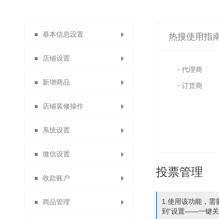
基本信息设置
热搜使用指
店铺设置
系统设置
代理商
新增商品
店铺导航
订货商
店铺装修操作
店铺主页
商品分类
系统设置
自定义类目
会员主页
主页装修
微信设置
分销说明
发布商品
模块装修
货到付款
投票管理
收款账户
商品列表导航
商品分组
店铺信息
消息设置
1.使用该功能，需要
商品管理
自定义通用模块
功能名称设置
合利宝分账
微信设置
到“设置——一键关