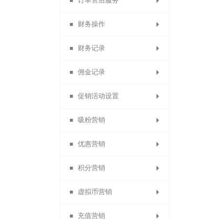
订单售后服务
paypal收款账号
已售罄的商品
自定义菜单
会员设置
所有订单
财务操作
批量修改商品
虚拟库存订单
素材库管理
退换货审核
京东支付
会员等级
财务记录
代理商业绩奖励
贝宝收款账号
首次关注
警戒商品
删除日志
商品评价
会员卡
佣金记录
银联支付收款账号
供应商提现记录
提现申请管理
自动回复
会员权益
批量发货
退货理由
促销活动设置
佣金转余额申请列表
分销商佣金
信息托管
会员分组
付款查询
提现记录
快钱
吸粉营销
易宝收款账号
线下充值管理
退换货设置
代理商佣金
客服功能
会员导出
驳回记录
限时秒杀
优惠营销
备份会员导入
订货商佣金
一键关注
分账审核
分账记录
限时打折
投票管理
开联通
积分营销
代收款结算平台
批量修改会员
代理商推荐奖
优惠券管理
开通指引
红包记录
门店佣金
拼团活动
拍卖活动
虚拟币营销
代理商业绩奖
账号充值记录
优惠券大礼包
员工佣金
砍价设置
众筹列表
积分日志
充值营销
供应商提现申请
代理商管理奖
招商经理佣金
每日签到设置
优惠码管理
虚拟币日志
众筹装修
送礼