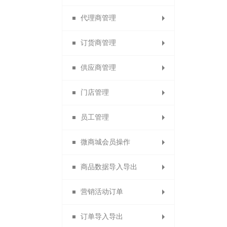
代理商管理
代理商名片
分销商管理
图文列表
订货商管理
订货商名片
分销商设置
代理商管理
供应商管理
清除名片缓存
分销商审核
代理商设置
订货商管理
门店管理
加盟申请设置
分销商等级
订货商设置
供应商管理
员工管理
分销商分组
代理商审核
订货商审核
供应商设置
门店等级
微商城会员操作
门店管理和门店设置
分销商导出
设置代理商
设置订货商
增加供应商
员工管理
商品数据导入导出
佣金排名设置
订货商推荐奖
代理商导出
供应商审核
门店申请
设置员工
分销商品
营销活动订单
分销申请设置
代理商推荐奖
订货商销售奖
供应商类型
数据包导入
门店审核
员工等级
微社区
订单导入导出
分销商自动审核设置
1688商品导入
代理商销售奖
营销活动订单
团队业绩奖
店铺标签
设置门店
会员分组