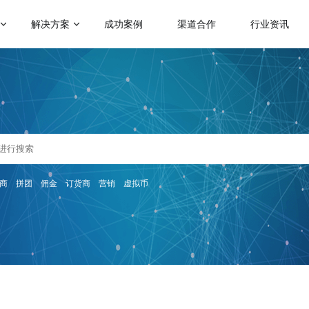
解决方案
成功案例
渠道合作
行业资讯
门应用场景
热门运营玩法
启博学院
赋能社交电商
级分销
会员营销
二级分销模式
跨境电商解决方案
帮助企业裂变分销拓客
助力商家拓展全球跨境电商业务
理分销
满额包邮
微商招商模式
人拼团
秒杀
快速搭建代理招商分润系统
传统微商转型解决方案
分商城
砍价
商
拼团
佣金
订货商
营销
虚拟币
帮助微商搭建代理分润体系
会员制电商模式
快速搭建云集、贝店模式
惠券
云仓礼包
微运营解决方案
社群团购模式
区团购
周期购
助商家快速上手商城运营
整合社群资源及团购供应链
解更多产品功能 >
KA定制化解决方案
品牌企业数字化转型探索