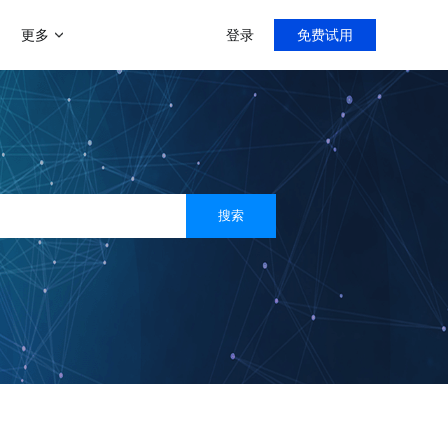
更多
登录
免费试用
增值服务
帮助中心
新手指导，入门教程
门店分销模式
商家运营解决方案
微聊客服系统
导购分销，线上线下双线引流
运营助力陪跑0-1
智能微信客服系统
多用户入驻平台模式
搜索
打造类似京东、天猫等多平台入
客满小程序
社区团购系统
驻平台
门店小程序拓客利器
快速部署社区团购
社交新零售
线上线下资源整合，沉淀私域流
直播系统
量
专注门店团队直播
C2M拼团玩法
快速搭建拼多多拼团模式
客满美业
医美线下门店拓客