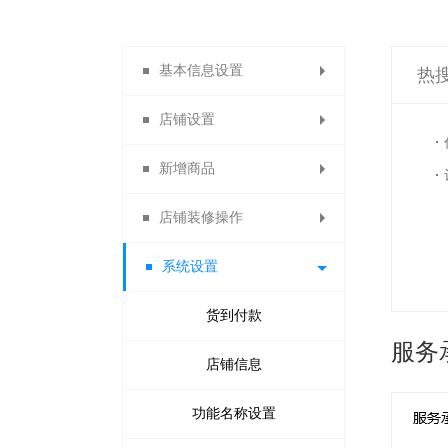
基本信息设置
热
店铺设置
系统设置
新增商品
店铺导航
店铺装修操作
店铺主页
商品分类
系统设置
自定义类目
会员主页
主页装修
分销说明
发布商品
模块装修
货到付款
服务
商品列表导航
商品分组
店铺信息
自定义通用模块
功能名称设置