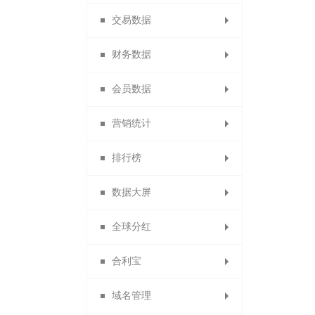
交易数据
分销商自动延期
代理商团队业绩
订货商团队业绩
备份商品导入
积分兑换订单
导出供应商
门店分组
导出订单
财务数据
代理商业绩奖励规则
默认分销商等级
备份订单导入
团队管理奖
供应商公告
门店行业
商品导出
交易概况
会员数据
导出身份证图片
招商经理管理
团队管理奖
门店收款码
商品助手
商品概况
提现统计
营销统计
供应商商品审核
淘宝商品
订单统计
充值统计
会员概况
排行榜
供应商门店审核
退换货统计
代理商概况
返利统计
积分统计
数据大屏
商品销售排行
优惠券统计
商品统计
商品统计
会员分析
全球分红
订单统计
拼团统计
数据排名
数据大屏
合利宝
供应商财务报表
试用统计
静态分红
域名管理
合利宝交易
秒杀统计
动态分红