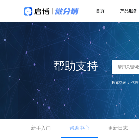
首页
产品服务
做社交电商，找启博
热
解决方案
关于我们
18年专注全产业SaaS产品服务
二
微分销
母婴行业解决方案
快速搭建微信分销商城
一站式赋能母婴品牌商智慧经营
代
帮助支持
分销小程序
多
专注裂变的分销小程序
行业销售渠道解决方案
积
搜索热词：
代理
帮助商家拓展销售新渠道
直播分销
私域直播分销带货系统
优
直播带货解决方案
视频号直播
社
开通微信+小程序+APP直播带货系统
抢占视频号流量阵地
了
新手入门
积分商城解决方案
帮助中心
更新日志
构建会员积分商城体系