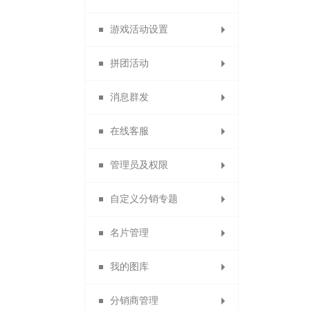
游戏活动设置
订货商推荐奖审核
扫码送优惠券设置
资金监控日志
调整佣金日志
试用活动设置
微夺宝管理
虚拟币比例
积分抵现
充值优惠
拼团活动
订货商业绩奖
关注送优惠券
微助力管理
消费送积分
虚拟币抵现
充值送积分
幸运大转盘
周期购
消息群发
订货商业绩奖励
分享送优惠券
充值送优惠券
拼团活动管理
关注送积分
疯狂砸金蛋
满额包邮
微现场
在线客服
订货商管理奖
购物送优惠券
分享送积分
充值升等级
好运翻翻看
满减优惠
生日营销
微信群发
管理员及权限
购物分享得优惠券
供应商提现申请
充值成为分销商
抢红包拉粉丝
开通在线客服
评价送积分
搭配套餐
骰子大王
短信群发
自定义分销专题
拼团退款申请
积分兑换商品
微聊客服管理
X+1链动分销
打包一口价
购物卡管理
站内信
管理员
名片管理
充值成为代理商
积分兑换红包
首单立减
权限角色
专题分类
我的图库
首次消费送积分
充值成为订货商
支付有礼活动
分销专题
会员名片
分销商管理
分销名片
图片分类