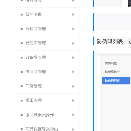
名片管理
充值成为代理商
积分兑换红包
首单立减
权限角色
专题分类
我的图库
首次消费送积分
充值成为订货商
支付有礼活动
分销专题
会员名片
分销商管理
分销名片
图片分类
防伪码列表：
代理商管理
代理商名片
分销商管理
图文列表
订货商管理
订货商名片
分销商设置
代理商管理
供应商管理
清除名片缓存
分销商审核
代理商设置
订货商管理
门店管理
加盟申请设置
分销商等级
订货商设置
供应商管理
员工管理
分销商分组
代理商审核
订货商审核
供应商设置
门店等级
微商城会员操作
门店管理和门店设置
分销商导出
设置代理商
设置订货商
增加供应商
员工管理
商品数据导入导出
佣金排名设置
订货商推荐奖
代理商导出
供应商审核
门店申请
设置员工
分销商品