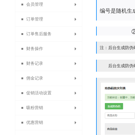
会员管理
微信收款账号
出售中的商品
商品详情页
提现设置
消息设置
编号是随机生
订单管理
商品限购提示页
支付宝收款账号
仓库中的商品
云账户设置
模板消息
会员列表
②生成好的
订单售后服务
paypal收款账号
已售罄的商品
自定义菜单
找人代付
会员设置
所有订单
注：后台生成防伪
财务操作
批量修改商品
虚拟库存订单
素材库管理
退换货审核
线下付款
京东支付
会员等级
财务记录
代理商业绩奖励
贝宝收款账号
货到付款
首次关注
警戒商品
删除日志
商品评价
会员卡
后台生成防伪码一
佣金记录
自动确认收货设置
银联支付收款账号
供应商提现记录
提现申请管理
自动回复
会员权益
批量发货
退货理由
促销活动设置
佣金转余额申请列表
自动取消订单
分销商佣金
信息托管
会员分组
付款查询
提现记录
快钱
吸粉营销
浮动公告设置
易宝收款账号
线下充值管理
退换货设置
代理商佣金
客服功能
会员导出
驳回记录
限时秒杀
优惠营销
备份会员导入
订货商佣金
服务承诺
一键关注
分账审核
分账记录
限时打折
投票管理
开联通