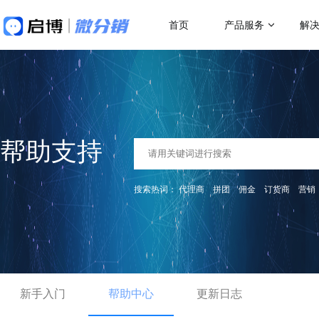
首页
产品服务
解
做社交电商，找启博
热门应用场
解决方案
关于我们
18年专注全产业SaaS产品服务
二级分销
微分销
母婴行业解决方案
跨
快速搭建微信分销商城
一站式赋能母婴品牌商智慧经营
助力
代理分销
帮助支持
分销小程序
多人拼团
专注裂变的分销小程序
行业销售渠道解决方案
传
积分商城
搜索热词：
代理商
拼团
佣金
订货商
营销
帮助商家拓展销售新渠道
帮助
直播分销
私域直播分销带货系统
优惠券
直播带货解决方案
微
视频号直播
社区团购
开通微信+小程序+APP直播带货系统
助商
抢占视频号流量阵地
了解更多产品功
新手入门
积分商城解决方案
帮助中心
更新日志
K
构建会员积分商城体系
品牌