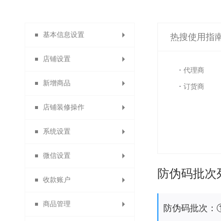
基本信息设置
热搜使用指
店铺设置
系统设置
代理商
新增商品
店铺导航
订货商
店铺装修操作
店铺主页
商品分类
系统设置
自定义类目
会员主页
主页装修
微信设置
分销说明
发布商品
模块装修
货到付款
防伪码批次
收款账户
商品列表导航
商品分组
店铺信息
消息设置
商品管理
自定义通用模块
功能名称设置
合利宝分账
微信设置
防伪码批次：