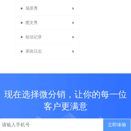
场景秀
单页管理与添加单页
ERP列表
APP设置
图文秀
友情链接
场景中心
APP会员
短信记录
PC端首页装修
商家版APP
我的场景
我的图文
系统日志
商品列表页装修
表单数据中心
短信发送记录
图文中心
PC端基础设置
短信充值
系统日志
短信充值记录
现在选择微分销，让你的每一位
客户更满意
立即体验