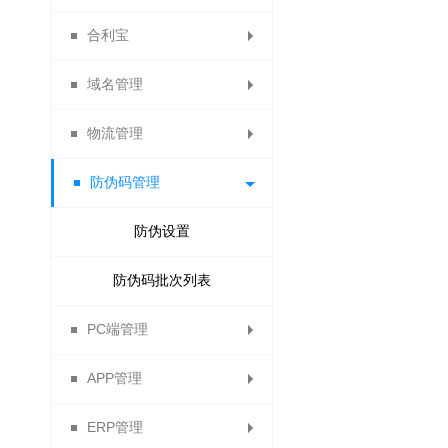
合利宝
供应商财务报表
试用统计
静态分红
域名管理
合利宝交易
秒杀统计
动态分红
物流管理
分红计算规则
免费申请域名
防伪码管理
分红记录
绑定域名
运费模板
电子面单
防伪设置
快递单模板列表
防伪码批次列表
PC端管理
顺丰电子面单
APP管理
提货点管理
导航管理
ERP管理
物流查询
APP下载
客服QQ