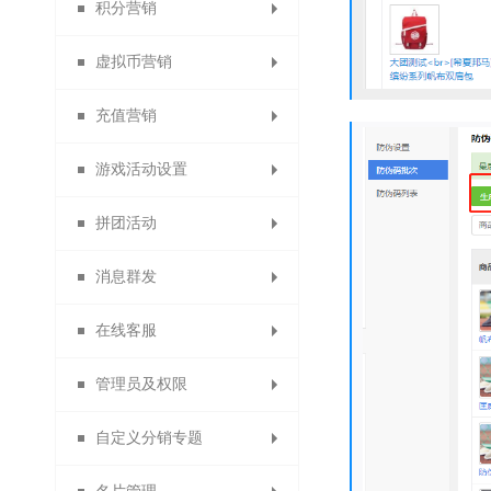
积分营销
代收款结算平台
批量修改会员
代理商推荐奖
优惠券管理
修改密码
开通指引
红包记录
门店佣金
拼团活动
拍卖活动
虚拟币营销
第三方登录管理
代理商业绩奖
账号充值记录
优惠券大礼包
员工佣金
砍价设置
众筹列表
积分日志
充值营销
供应商提现申请
代理商管理奖
招商经理佣金
每日签到设置
优惠码管理
虚拟币日志
众筹装修
安粉宝
送礼
游戏活动设置
订货商推荐奖审核
扫码送优惠券设置
资金监控日志
调整佣金日志
试用活动设置
微夺宝管理
虚拟币比例
积分抵现
充值优惠
传播宝
拼团活动
订货商业绩奖
关注送优惠券
微助力管理
消费送积分
虚拟币抵现
充值送积分
幸运大转盘
周期购
消息群发
订货商业绩奖励
分享送优惠券
充值送优惠券
拼团活动管理
关注送积分
疯狂砸金蛋
满额包邮
微现场
在线客服
订货商管理奖
购物送优惠券
分享送积分
充值升等级
好运翻翻看
满减优惠
生日营销
微信群发
管理员及权限
购物分享得优惠券
供应商提现申请
充值成为分销商
抢红包拉粉丝
开通在线客服
评价送积分
搭配套餐
骰子大王
短信群发
自定义分销专题
拼团退款申请
积分兑换商品
微聊客服管理
X+1链动分销
打包一口价
购物卡管理
站内信
管理员