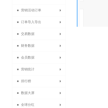
营销活动订单
分销申请设置
代理商推荐奖
订货商销售奖
供应商类型
数据包导入
门店审核
员工等级
微社区
订单导入导出
分销商自动审核设置
1688商品导入
代理商销售奖
营销活动订单
团队业绩奖
店铺标签
设置门店
会员分组
交易数据
分销商自动延期
代理商团队业绩
订货商团队业绩
备份商品导入
积分兑换订单
导出供应商
门店分组
导出订单
财务数据
代理商业绩奖励规则
默认分销商等级
备份订单导入
团队管理奖
供应商公告
门店行业
商品导出
交易概况
会员数据
导出身份证图片
招商经理管理
团队管理奖
门店收款码
商品助手
商品概况
提现统计
营销统计
供应商商品审核
淘宝商品
订单统计
充值统计
会员概况
排行榜
供应商门店审核
退换货统计
代理商概况
返利统计
积分统计
数据大屏
商品销售排行
优惠券统计
商品统计
商品统计
会员分析
全球分红
订单统计
拼团统计
数据排名
数据大屏