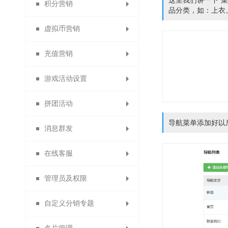
这里我们讲一下”
积分营销
代收款结算平台
批量修改会员
代理商推荐奖
优惠券管理
修改密码
开通指引
红包记录
门店佣金
拼团活动
拍卖活动
品分类，如：上衣
虚拟币营销
第三方登录管理
代理商业绩奖
账号充值记录
优惠券大礼包
员工佣金
砍价设置
众筹列表
积分日志
充值营销
供应商提现申请
代理商管理奖
招商经理佣金
每日签到设置
优惠码管理
虚拟币日志
众筹装修
安粉宝
送礼
游戏活动设置
订货商推荐奖审核
扫码送优惠券设置
资金监控日志
调整佣金日志
试用活动设置
微夺宝管理
虚拟币比例
积分抵现
充值优惠
传播宝
拼团活动
订货商业绩奖
关注送优惠券
微助力管理
消费送积分
虚拟币抵现
充值送积分
幸运大转盘
周期购
导航菜单添加好以
消息群发
订货商业绩奖励
分享送优惠券
充值送优惠券
拼团活动管理
关注送积分
疯狂砸金蛋
满额包邮
微现场
在线客服
订货商管理奖
购物送优惠券
分享送积分
充值升等级
好运翻翻看
满减优惠
生日营销
微信群发
管理员及权限
购物分享得优惠券
供应商提现申请
充值成为分销商
抢红包拉粉丝
开通在线客服
评价送积分
搭配套餐
骰子大王
短信群发
自定义分销专题
拼团退款申请
积分兑换商品
微聊客服管理
X+1链动分销
打包一口价
购物卡管理
站内信
管理员