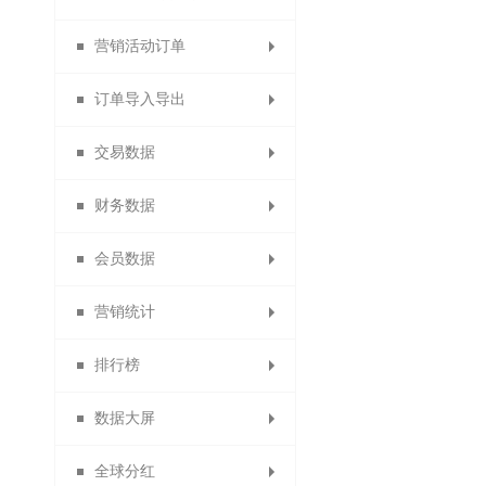
营销活动订单
分销申请设置
代理商推荐奖
订货商销售奖
供应商类型
数据包导入
门店审核
员工等级
微社区
订单导入导出
分销商自动审核设置
1688商品导入
代理商销售奖
营销活动订单
团队业绩奖
店铺标签
设置门店
会员分组
交易数据
分销商自动延期
代理商团队业绩
订货商团队业绩
备份商品导入
积分兑换订单
导出供应商
门店分组
导出订单
财务数据
代理商业绩奖励规则
默认分销商等级
备份订单导入
团队管理奖
供应商公告
门店行业
商品导出
交易概况
会员数据
导出身份证图片
招商经理管理
团队管理奖
门店收款码
商品助手
商品概况
提现统计
营销统计
供应商商品审核
淘宝商品
订单统计
充值统计
会员概况
排行榜
供应商门店审核
退换货统计
代理商概况
返利统计
积分统计
数据大屏
商品销售排行
优惠券统计
商品统计
商品统计
会员分析
全球分红
订单统计
拼团统计
数据排名
数据大屏