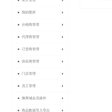
名片管理
充值成为代理商
积分兑换红包
首单立减
权限角色
专题分类
我的图库
首次消费送积分
充值成为订货商
支付有礼活动
分销专题
会员名片
分销商管理
分销名片
图片分类
代理商管理
代理商名片
分销商管理
图文列表
订货商管理
订货商名片
分销商设置
代理商管理
供应商管理
清除名片缓存
分销商审核
代理商设置
订货商管理
门店管理
加盟申请设置
分销商等级
订货商设置
供应商管理
员工管理
分销商分组
代理商审核
订货商审核
供应商设置
门店等级
微商城会员操作
门店管理和门店设置
分销商导出
设置代理商
设置订货商
增加供应商
员工管理
商品数据导入导出
佣金排名设置
订货商推荐奖
代理商导出
供应商审核
门店申请
设置员工
分销商品