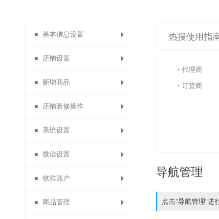
基本信息设置
热搜使用指
店铺设置
系统设置
代理商
新增商品
店铺导航
订货商
店铺装修操作
店铺主页
商品分类
系统设置
自定义类目
会员主页
主页装修
微信设置
分销说明
发布商品
模块装修
货到付款
导航管理
收款账户
商品列表导航
商品分组
店铺信息
消息设置
点击”导航管理“进
商品管理
自定义通用模块
功能名称设置
合利宝分账
微信设置