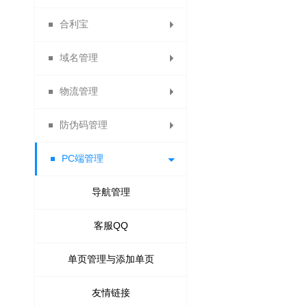
合利宝
供应商财务报表
试用统计
静态分红
域名管理
合利宝交易
秒杀统计
动态分红
物流管理
分红计算规则
免费申请域名
防伪码管理
分红记录
绑定域名
运费模板
PC端管理
电子面单
防伪设置
快递单模板列表
防伪码批次列表
导航管理
顺丰电子面单
客服QQ
单页管理与添加单页
提货点管理
物流查询
友情链接