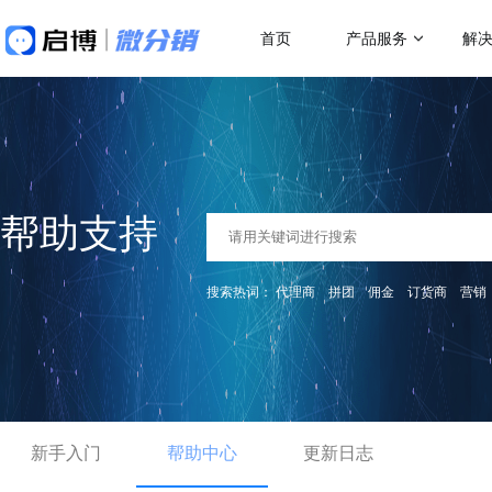
首页
产品服务
解
做社交电商，找启博
热门应用场
解决方案
关于我们
18年专注全产业SaaS产品服务
二级分销
微分销
母婴行业解决方案
跨
快速搭建微信分销商城
一站式赋能母婴品牌商智慧经营
助力
代理分销
帮助支持
分销小程序
多人拼团
专注裂变的分销小程序
行业销售渠道解决方案
传
积分商城
搜索热词：
代理商
拼团
佣金
订货商
营销
帮助商家拓展销售新渠道
帮助
直播分销
私域直播分销带货系统
优惠券
直播带货解决方案
微
视频号直播
社区团购
开通微信+小程序+APP直播带货系统
助商
抢占视频号流量阵地
了解更多产品功
新手入门
积分商城解决方案
帮助中心
更新日志
K
构建会员积分商城体系
品牌