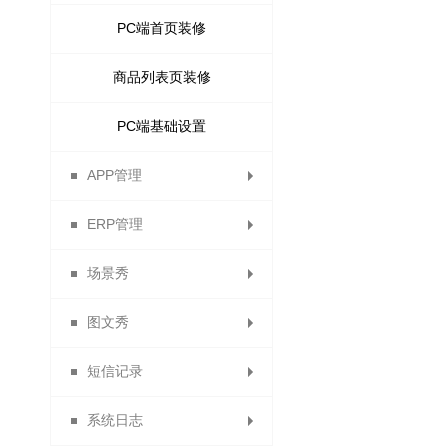
PC端首页装修
商品列表页装修
PC端基础设置
APP管理
ERP管理
APP下载
场景秀
ERP列表
APP设置
图文秀
场景中心
APP会员
短信记录
商家版APP
我的场景
我的图文
系统日志
表单数据中心
短信发送记录
图文中心