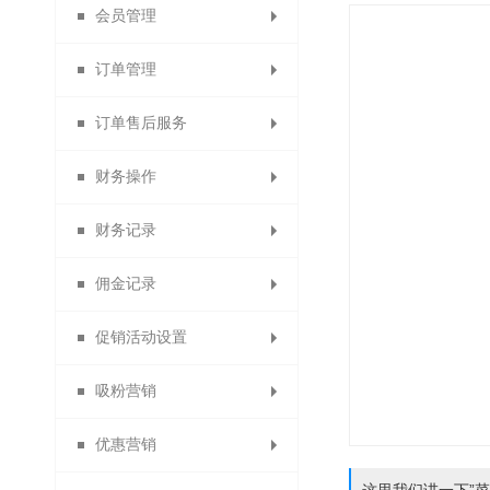
会员管理
微信收款账号
出售中的商品
商品详情页
提现设置
消息设置
订单管理
商品限购提示页
支付宝收款账号
仓库中的商品
云账户设置
模板消息
会员列表
订单售后服务
paypal收款账号
已售罄的商品
自定义菜单
找人代付
会员设置
所有订单
财务操作
批量修改商品
虚拟库存订单
素材库管理
退换货审核
线下付款
京东支付
会员等级
财务记录
代理商业绩奖励
贝宝收款账号
货到付款
首次关注
警戒商品
删除日志
商品评价
会员卡
佣金记录
自动确认收货设置
银联支付收款账号
供应商提现记录
提现申请管理
自动回复
会员权益
批量发货
退货理由
促销活动设置
佣金转余额申请列表
自动取消订单
分销商佣金
信息托管
会员分组
付款查询
提现记录
快钱
吸粉营销
浮动公告设置
易宝收款账号
线下充值管理
退换货设置
代理商佣金
客服功能
会员导出
驳回记录
限时秒杀
优惠营销
备份会员导入
订货商佣金
服务承诺
一键关注
分账审核
分账记录
限时打折
投票管理
开联通