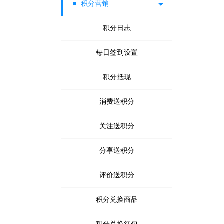
积分营销
代收款结算平台
批量修改会员
代理商推荐奖
优惠券管理
修改密码
开通指引
红包记录
门店佣金
拼团活动
拍卖活动
第三方登录管理
代理商业绩奖
账号充值记录
优惠券大礼包
员工佣金
砍价设置
众筹列表
积分日志
供应商提现申请
代理商管理奖
招商经理佣金
每日签到设置
优惠码管理
众筹装修
安粉宝
送礼
订货商推荐奖审核
扫码送优惠券设置
资金监控日志
调整佣金日志
试用活动设置
微夺宝管理
积分抵现
传播宝
订货商业绩奖
关注送优惠券
微助力管理
消费送积分
周期购
订货商业绩奖励
分享送优惠券
关注送积分
满额包邮
微现场
订货商管理奖
购物送优惠券
分享送积分
满减优惠
生日营销
购物分享得优惠券
供应商提现申请
抢红包拉粉丝
评价送积分
搭配套餐
拼团退款申请
积分兑换商品
X+1链动分销
打包一口价