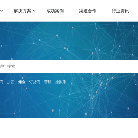
解决方案
成功案例
渠道合作
行业资讯
门应用场景
热门运营玩法
启博学院
赋能社交电商
级分销
会员营销
二级分销模式
跨境电商解决方案
帮助企业裂变分销拓客
助力商家拓展全球跨境电商业务
理分销
满额包邮
微商招商模式
人拼团
秒杀
快速搭建代理招商分润系统
传统微商转型解决方案
分商城
砍价
商
拼团
佣金
订货商
营销
虚拟币
帮助微商搭建代理分润体系
会员制电商模式
快速搭建云集、贝店模式
惠券
云仓礼包
微运营解决方案
社群团购模式
区团购
周期购
助商家快速上手商城运营
整合社群资源及团购供应链
解更多产品功能 >
KA定制化解决方案
品牌企业数字化转型探索