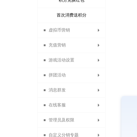
积分兑换红包
首单立减
首次消费送积分
支付有礼活动
虚拟币营销
充值营销
虚拟币日志
游戏活动设置
虚拟币比例
充值优惠
拼团活动
虚拟币抵现
充值送积分
幸运大转盘
消息群发
充值送优惠券
拼团活动管理
疯狂砸金蛋
在线客服
充值升等级
好运翻翻看
微信群发
管理员及权限
充值成为分销商
开通在线客服
骰子大王
短信群发
自定义分销专题
微聊客服管理
购物卡管理
站内信
管理员