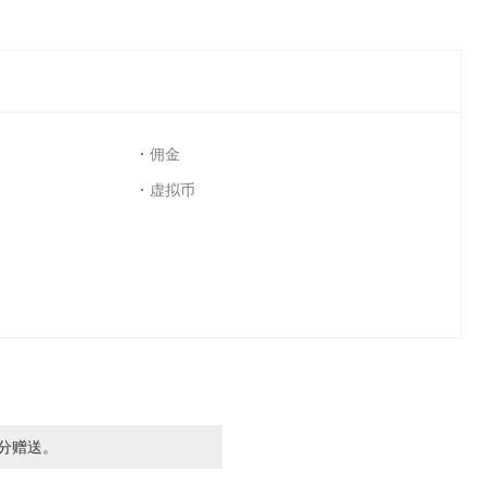
佣金
虚拟币
分赠送。