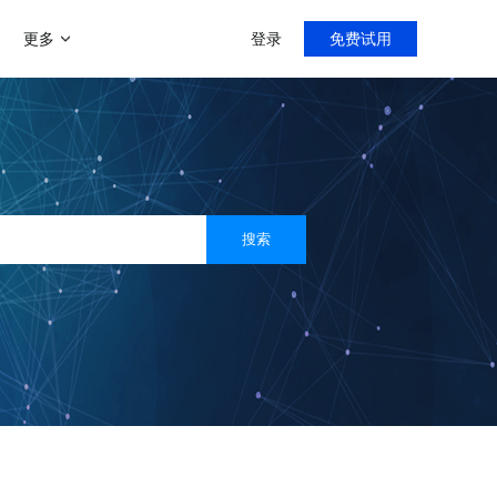
更多
登录
免费试用
增值服务
帮助中心
新手指导，入门教程
门店分销模式
商家运营解决方案
微聊客服系统
导购分销，线上线下双线引流
运营助力陪跑0-1
智能微信客服系统
多用户入驻平台模式
搜索
打造类似京东、天猫等多平台入
客满小程序
社区团购系统
驻平台
门店小程序拓客利器
快速部署社区团购
社交新零售
线上线下资源整合，沉淀私域流
直播系统
量
专注门店团队直播
C2M拼团玩法
快速搭建拼多多拼团模式
客满美业
医美线下门店拓客