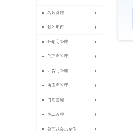
名片管理
充值成为代理商
权限角色
专题分类
我的图库
充值成为订货商
分销专题
会员名片
分销商管理
分销名片
图片分类
代理商管理
代理商名片
分销商管理
图文列表
订货商管理
订货商名片
分销商设置
代理商管理
供应商管理
清除名片缓存
分销商审核
代理商设置
订货商管理
门店管理
加盟申请设置
分销商等级
订货商设置
供应商管理
员工管理
分销商分组
代理商审核
订货商审核
供应商设置
门店等级
微商城会员操作
门店管理和门店设置
分销商导出
设置代理商
设置订货商
增加供应商
员工管理