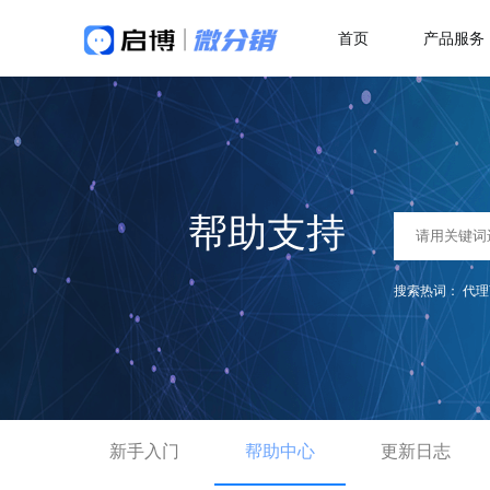
首页
产品服务
做社交电商，找启博
热
解决方案
关于我们
18年专注全产业SaaS产品服务
二
微分销
母婴行业解决方案
快速搭建微信分销商城
一站式赋能母婴品牌商智慧经营
代
帮助支持
分销小程序
多
专注裂变的分销小程序
行业销售渠道解决方案
积
搜索热词：
代理
帮助商家拓展销售新渠道
直播分销
私域直播分销带货系统
优
直播带货解决方案
视频号直播
社
开通微信+小程序+APP直播带货系统
抢占视频号流量阵地
了
新手入门
积分商城解决方案
帮助中心
更新日志
构建会员积分商城体系