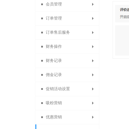
会员管理
微信收款账号
出售中的商品
商品详情页
提现设置
消息设置
订单管理
商品限购提示页
支付宝收款账号
仓库中的商品
云账户设置
模板消息
会员列表
订单售后服务
paypal收款账号
已售罄的商品
自定义菜单
找人代付
会员设置
所有订单
财务操作
批量修改商品
虚拟库存订单
素材库管理
退换货审核
线下付款
京东支付
会员等级
财务记录
代理商业绩奖励
贝宝收款账号
货到付款
首次关注
警戒商品
删除日志
商品评价
会员卡
佣金记录
自动确认收货设置
银联支付收款账号
供应商提现记录
提现申请管理
自动回复
会员权益
批量发货
退货理由
促销活动设置
佣金转余额申请列表
自动取消订单
分销商佣金
信息托管
会员分组
付款查询
提现记录
快钱
吸粉营销
浮动公告设置
易宝收款账号
线下充值管理
退换货设置
代理商佣金
客服功能
会员导出
驳回记录
限时秒杀
优惠营销
备份会员导入
订货商佣金
服务承诺
一键关注
分账审核
分账记录
限时打折
投票管理
开联通