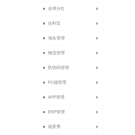
全球分红
订单统计
拼团统计
数据排名
数据大屏
合利宝
供应商财务报表
试用统计
静态分红
域名管理
合利宝交易
秒杀统计
动态分红
物流管理
分红计算规则
免费申请域名
防伪码管理
分红记录
绑定域名
运费模板
PC端管理
电子面单
防伪设置
APP管理
快递单模板列表
防伪码批次列表
导航管理
ERP管理
顺丰电子面单
APP下载
客服QQ
场景秀
单页管理与添加单页
提货点管理
ERP列表
APP设置