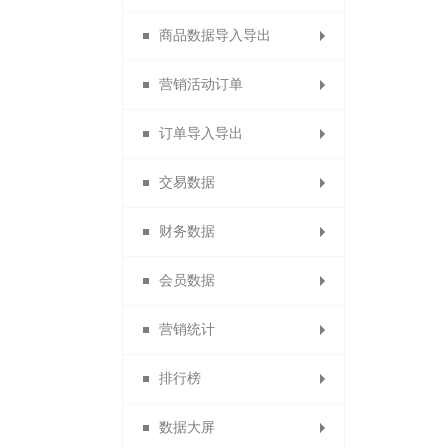
商品数据导入导出
佣金排名设置
订货商推荐奖
代理商导出
供应商审核
门店申请
设置员工
分销商品
营销活动订单
分销申请设置
代理商推荐奖
订货商销售奖
供应商类型
数据包导入
门店审核
员工等级
微社区
订单导入导出
分销商自动审核设置
1688商品导入
代理商销售奖
营销活动订单
团队业绩奖
店铺标签
设置门店
会员分组
交易数据
分销商自动延期
代理商团队业绩
订货商团队业绩
备份商品导入
积分兑换订单
导出供应商
门店分组
导出订单
财务数据
代理商业绩奖励规则
默认分销商等级
备份订单导入
团队管理奖
供应商公告
门店行业
商品导出
交易概况
会员数据
导出身份证图片
招商经理管理
团队管理奖
门店收款码
商品助手
商品概况
提现统计
营销统计
供应商商品审核
淘宝商品
订单统计
充值统计
会员概况
排行榜
供应商门店审核
退换货统计
代理商概况
返利统计
积分统计
数据大屏
商品销售排行
优惠券统计
商品统计
商品统计
会员分析