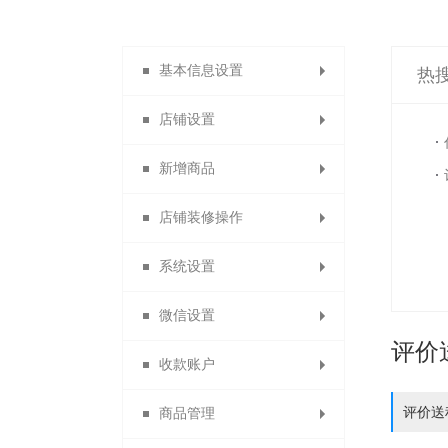
基本信息设置
热
店铺设置
系统设置
新增商品
店铺导航
店铺装修操作
店铺主页
商品分类
系统设置
自定义类目
会员主页
主页装修
微信设置
分销说明
发布商品
模块装修
货到付款
评价
收款账户
商品列表导航
商品分组
店铺信息
消息设置
评价送
商品管理
自定义通用模块
功能名称设置
合利宝分账
微信设置