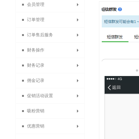
会员管理
微信收款账号
出售中的商品
商品详情页
提现设置
消息设置
订单管理
商品限购提示页
支付宝收款账号
仓库中的商品
云账户设置
模板消息
会员列表
订单售后服务
paypal收款账号
已售罄的商品
自定义菜单
找人代付
会员设置
所有订单
财务操作
批量修改商品
虚拟库存订单
素材库管理
退换货审核
线下付款
京东支付
会员等级
财务记录
代理商业绩奖励
贝宝收款账号
货到付款
首次关注
警戒商品
删除日志
商品评价
会员卡
佣金记录
自动确认收货设置
银联支付收款账号
供应商提现记录
提现申请管理
自动回复
会员权益
批量发货
退货理由
促销活动设置
佣金转余额申请列表
自动取消订单
分销商佣金
信息托管
会员分组
付款查询
提现记录
快钱
吸粉营销
浮动公告设置
易宝收款账号
线下充值管理
退换货设置
代理商佣金
客服功能
会员导出
驳回记录
限时秒杀
优惠营销
备份会员导入
订货商佣金
服务承诺
一键关注
分账审核
分账记录
限时打折
投票管理
开联通