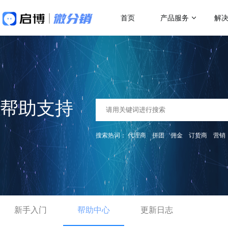
首页
产品服务
解
做社交电商，找启博
热门应用场
解决方案
关于我们
18年专注全产业SaaS产品服务
二级分销
微分销
母婴行业解决方案
跨
快速搭建微信分销商城
一站式赋能母婴品牌商智慧经营
助力
代理分销
帮助支持
分销小程序
多人拼团
专注裂变的分销小程序
行业销售渠道解决方案
传
积分商城
搜索热词：
代理商
拼团
佣金
订货商
营销
帮助商家拓展销售新渠道
帮助
直播分销
私域直播分销带货系统
优惠券
直播带货解决方案
微
视频号直播
社区团购
开通微信+小程序+APP直播带货系统
助商
抢占视频号流量阵地
了解更多产品功
新手入门
积分商城解决方案
帮助中心
更新日志
K
构建会员积分商城体系
品牌