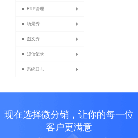
ERP管理
顺丰电子面单
APP下载
客服QQ
场景秀
单页管理与添加单页
提货点管理
ERP列表
APP设置
图文秀
物流查询
友情链接
场景中心
APP会员
短信记录
PC端首页装修
商家版APP
我的场景
我的图文
系统日志
商品列表页装修
表单数据中心
短信发送记录
图文中心
PC端基础设置
短信充值
系统日志
短信充值记录
现在选择微分销，让你的每一位
客户更满意