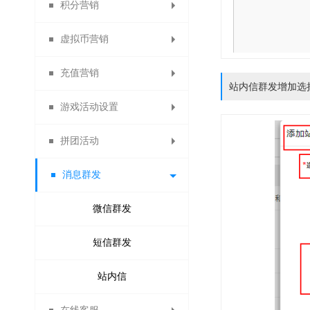
积分营销
代收款结算平台
批量修改会员
代理商推荐奖
优惠券管理
修改密码
开通指引
红包记录
门店佣金
拼团活动
拍卖活动
虚拟币营销
第三方登录管理
代理商业绩奖
账号充值记录
优惠券大礼包
员工佣金
砍价设置
众筹列表
积分日志
充值营销
供应商提现申请
代理商管理奖
招商经理佣金
每日签到设置
优惠码管理
虚拟币日志
众筹装修
安粉宝
送礼
站内信群发增加选
游戏活动设置
订货商推荐奖审核
扫码送优惠券设置
资金监控日志
调整佣金日志
试用活动设置
微夺宝管理
虚拟币比例
积分抵现
充值优惠
传播宝
拼团活动
订货商业绩奖
关注送优惠券
微助力管理
消费送积分
虚拟币抵现
充值送积分
幸运大转盘
周期购
消息群发
订货商业绩奖励
分享送优惠券
充值送优惠券
拼团活动管理
关注送积分
疯狂砸金蛋
满额包邮
微现场
订货商管理奖
购物送优惠券
分享送积分
充值升等级
好运翻翻看
满减优惠
生日营销
微信群发
购物分享得优惠券
供应商提现申请
充值成为分销商
抢红包拉粉丝
评价送积分
搭配套餐
骰子大王
短信群发
拼团退款申请
积分兑换商品
X+1链动分销
打包一口价
购物卡管理
站内信