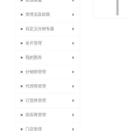
在线客服
充值成为代理商
积分兑换红包
首单立减
管理员及权限
首次消费送积分
充值成为订货商
支付有礼活动
开通在线客服
自定义分销专题
微聊客服管理
管理员
名片管理
权限角色
专题分类
我的图库
分销专题
会员名片
分销商管理
分销名片
图片分类
代理商管理
代理商名片
分销商管理
图文列表
订货商管理
订货商名片
分销商设置
代理商管理
供应商管理
清除名片缓存
分销商审核
代理商设置
订货商管理
门店管理
加盟申请设置
分销商等级
订货商设置
供应商管理