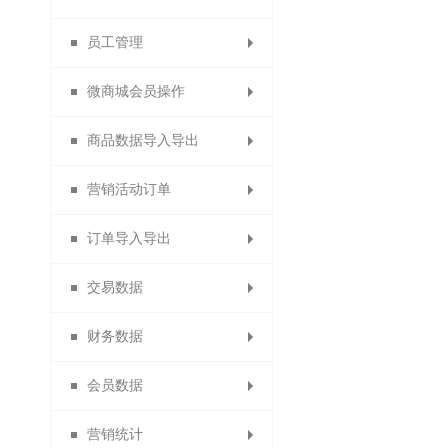
员工管理
分销商分组
代理商审核
订货商审核
供应商设置
门店等级
微商城会员操作
门店管理和门店设置
分销商导出
设置代理商
设置订货商
增加供应商
员工管理
商品数据导入导出
佣金排名设置
订货商推荐奖
代理商导出
供应商审核
门店申请
设置员工
分销商品
营销活动订单
分销申请设置
代理商推荐奖
订货商销售奖
供应商类型
数据包导入
门店审核
员工等级
微社区
订单导入导出
分销商自动审核设置
1688商品导入
代理商销售奖
营销活动订单
团队业绩奖
店铺标签
设置门店
会员分组
交易数据
分销商自动延期
代理商团队业绩
订货商团队业绩
备份商品导入
积分兑换订单
导出供应商
门店分组
导出订单
财务数据
代理商业绩奖励规则
默认分销商等级
备份订单导入
团队管理奖
供应商公告
门店行业
商品导出
交易概况
会员数据
导出身份证图片
招商经理管理
团队管理奖
门店收款码
商品助手
商品概况
提现统计
营销统计
供应商商品审核
淘宝商品
订单统计
充值统计
会员概况