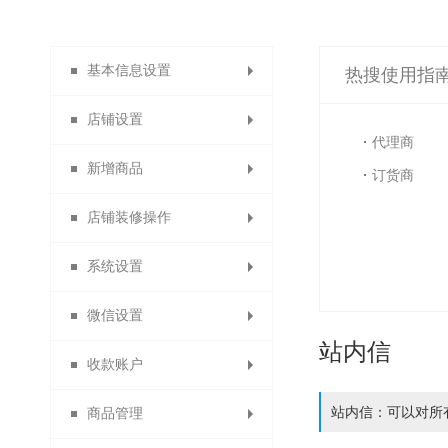
基本信息设置
热搜使用指
店铺设置
系统设置
代理商
新增商品
店铺导航
订货商
店铺装修操作
店铺主页
商品分类
系统设置
自定义类目
会员主页
主页装修
微信设置
分销说明
发布商品
模块装修
货到付款
站内信
收款账户
商品列表导航
商品分组
店铺信息
消息设置
站内信：可以对所
商品管理
自定义通用模块
功能名称设置
合利宝分账
微信设置