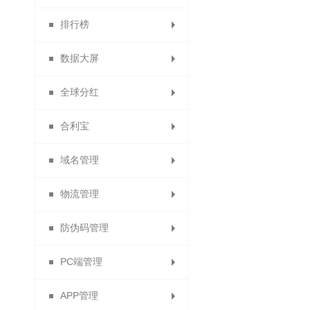
排行榜
供应商门店审核
退换货统计
代理商概况
返利统计
积分统计
数据大屏
商品销售排行
优惠券统计
商品统计
商品统计
会员分析
全球分红
订单统计
拼团统计
数据排名
数据大屏
合利宝
供应商财务报表
试用统计
静态分红
域名管理
合利宝交易
秒杀统计
动态分红
物流管理
分红计算规则
免费申请域名
防伪码管理
分红记录
绑定域名
运费模板
PC端管理
电子面单
防伪设置
APP管理
快递单模板列表
防伪码批次列表
导航管理