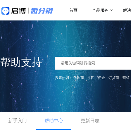
首页
产品服务
解
做社交电商，找启博
热门应用场
解决方案
关于我们
18年专注全产业SaaS产品服务
二级分销
微分销
母婴行业解决方案
跨
快速搭建微信分销商城
一站式赋能母婴品牌商智慧经营
助力
代理分销
帮助支持
分销小程序
多人拼团
专注裂变的分销小程序
行业销售渠道解决方案
传
积分商城
搜索热词：
代理商
拼团
佣金
订货商
营销
帮助商家拓展销售新渠道
帮助
直播分销
私域直播分销带货系统
优惠券
直播带货解决方案
微
视频号直播
社区团购
开通微信+小程序+APP直播带货系统
助商
抢占视频号流量阵地
了解更多产品功
新手入门
积分商城解决方案
帮助中心
更新日志
K
构建会员积分商城体系
品牌