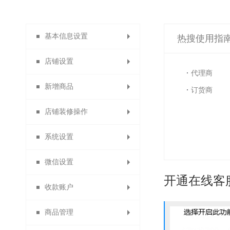
基本信息设置
热搜使用指
店铺设置
系统设置
代理商
新增商品
店铺导航
订货商
店铺装修操作
店铺主页
商品分类
系统设置
自定义类目
会员主页
主页装修
微信设置
分销说明
发布商品
模块装修
货到付款
开通在线客
收款账户
商品列表导航
商品分组
店铺信息
消息设置
商品管理
自定义通用模块
功能名称设置
合利宝分账
微信设置