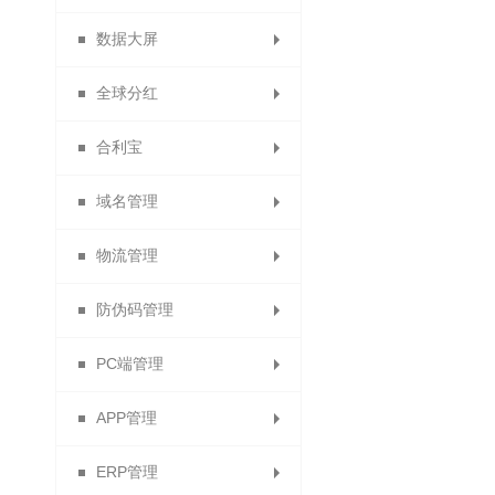
数据大屏
商品销售排行
优惠券统计
商品统计
商品统计
会员分析
全球分红
订单统计
拼团统计
数据排名
数据大屏
合利宝
供应商财务报表
试用统计
静态分红
域名管理
合利宝交易
秒杀统计
动态分红
物流管理
分红计算规则
免费申请域名
防伪码管理
分红记录
绑定域名
运费模板
PC端管理
电子面单
防伪设置
APP管理
快递单模板列表
防伪码批次列表
导航管理
ERP管理
顺丰电子面单
APP下载
客服QQ