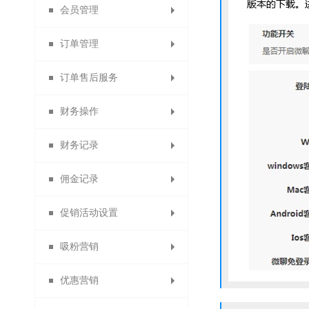
会员管理
微信收款账号
出售中的商品
商品详情页
提现设置
消息设置
订单管理
商品限购提示页
支付宝收款账号
仓库中的商品
云账户设置
模板消息
会员列表
订单售后服务
paypal收款账号
已售罄的商品
自定义菜单
找人代付
会员设置
所有订单
财务操作
批量修改商品
虚拟库存订单
素材库管理
退换货审核
线下付款
京东支付
会员等级
财务记录
代理商业绩奖励
贝宝收款账号
货到付款
首次关注
警戒商品
删除日志
商品评价
会员卡
佣金记录
自动确认收货设置
银联支付收款账号
供应商提现记录
提现申请管理
自动回复
会员权益
批量发货
退货理由
促销活动设置
佣金转余额申请列表
自动取消订单
分销商佣金
信息托管
会员分组
付款查询
提现记录
快钱
吸粉营销
浮动公告设置
易宝收款账号
线下充值管理
退换货设置
代理商佣金
客服功能
会员导出
驳回记录
限时秒杀
优惠营销
备份会员导入
订货商佣金
服务承诺
一键关注
分账审核
分账记录
限时打折
投票管理
开联通