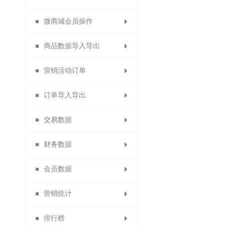
微商城会员操作
门店管理和门店设置
分销商导出
设置代理商
设置订货商
增加供应商
员工管理
商品数据导入导出
佣金排名设置
订货商推荐奖
代理商导出
供应商审核
门店申请
设置员工
分销商品
营销活动订单
分销申请设置
代理商推荐奖
订货商销售奖
供应商类型
数据包导入
门店审核
员工等级
微社区
订单导入导出
分销商自动审核设置
1688商品导入
代理商销售奖
营销活动订单
团队业绩奖
店铺标签
设置门店
会员分组
交易数据
分销商自动延期
代理商团队业绩
订货商团队业绩
备份商品导入
积分兑换订单
导出供应商
门店分组
导出订单
财务数据
代理商业绩奖励规则
默认分销商等级
备份订单导入
团队管理奖
供应商公告
门店行业
商品导出
交易概况
会员数据
导出身份证图片
招商经理管理
团队管理奖
门店收款码
商品助手
商品概况
提现统计
营销统计
供应商商品审核
淘宝商品
订单统计
充值统计
会员概况
排行榜
供应商门店审核
退换货统计
代理商概况
返利统计
积分统计