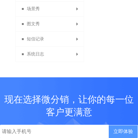
场景秀
单页管理与添加单页
提货点管理
ERP列表
APP设置
图文秀
物流查询
友情链接
场景中心
APP会员
短信记录
PC端首页装修
商家版APP
我的场景
我的图文
系统日志
商品列表页装修
表单数据中心
短信发送记录
图文中心
PC端基础设置
短信充值
系统日志
短信充值记录
现在选择微分销，让你的每一位
客户更满意
立即体验