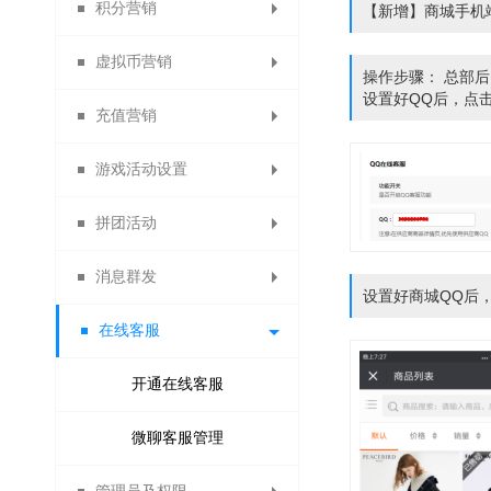
积分营销
代收款结算平台
批量修改会员
代理商推荐奖
优惠券管理
修改密码
开通指引
红包记录
门店佣金
拼团活动
拍卖活动
【新增】商城手机
虚拟币营销
第三方登录管理
代理商业绩奖
账号充值记录
优惠券大礼包
员工佣金
砍价设置
众筹列表
积分日志
操作步骤： 总部后
设置好QQ后，点
充值营销
供应商提现申请
代理商管理奖
招商经理佣金
每日签到设置
优惠码管理
虚拟币日志
众筹装修
安粉宝
送礼
游戏活动设置
订货商推荐奖审核
扫码送优惠券设置
资金监控日志
调整佣金日志
试用活动设置
微夺宝管理
虚拟币比例
积分抵现
充值优惠
传播宝
拼团活动
订货商业绩奖
关注送优惠券
微助力管理
消费送积分
虚拟币抵现
充值送积分
幸运大转盘
周期购
消息群发
订货商业绩奖励
分享送优惠券
充值送优惠券
拼团活动管理
关注送积分
疯狂砸金蛋
满额包邮
微现场
设置好商城QQ后
在线客服
订货商管理奖
购物送优惠券
分享送积分
充值升等级
好运翻翻看
满减优惠
生日营销
微信群发
购物分享得优惠券
供应商提现申请
充值成为分销商
抢红包拉粉丝
开通在线客服
评价送积分
搭配套餐
骰子大王
短信群发
拼团退款申请
积分兑换商品
微聊客服管理
X+1链动分销
打包一口价
购物卡管理
站内信