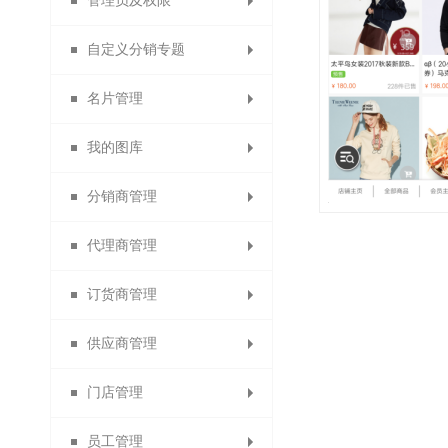
管理员及权限
充值成为代理商
积分兑换红包
首单立减
自定义分销专题
首次消费送积分
充值成为订货商
支付有礼活动
管理员
名片管理
权限角色
专题分类
我的图库
分销专题
会员名片
分销商管理
分销名片
图片分类
代理商管理
代理商名片
分销商管理
图文列表
订货商管理
订货商名片
分销商设置
代理商管理
供应商管理
清除名片缓存
分销商审核
代理商设置
订货商管理
门店管理
加盟申请设置
分销商等级
订货商设置
供应商管理
员工管理
分销商分组
代理商审核
订货商审核
供应商设置
门店等级