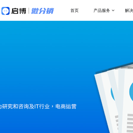
首页
产品服务
解
做社交电商，找启博
热门应用场
解决方案
关于我们
18年专注全产业SaaS产品服务
二级分销
微分销
母婴行业解决方案
跨
快速搭建微信分销商城
一站式赋能母婴品牌商智慧经营
助力
代理分销
分销小程序
多人拼团
专注裂变的分销小程序
行业销售渠道解决方案
传
积分商城
帮助商家拓展销售新渠道
帮助
直播分销
私域直播分销带货系统
优惠券
直播带货解决方案
微
视频号直播
社区团购
开通微信+小程序+APP直播带货系统
助商
抢占视频号流量阵地
了解更多产品功
积分商城解决方案
K
构建会员积分商城体系
品牌