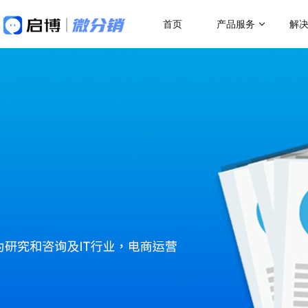
首页
产品服务
解
做社交电商，找启博
热门应用场
解决方案
关于我们
18年专注全产业SaaS产品服务
二级分销
微分销
母婴行业解决方案
跨
快速搭建微信分销商城
一站式赋能母婴品牌商智慧经营
助力
代理分销
分销小程序
多人拼团
专注裂变的分销小程序
行业销售渠道解决方案
传
积分商城
帮助商家拓展销售新渠道
帮助
直播分销
私域直播分销带货系统
优惠券
直播带货解决方案
微
视频号直播
社区团购
开通微信+小程序+APP直播带货系统
助商
抢占视频号流量阵地
了解更多产品功
积分商城解决方案
K
构建会员积分商城体系
品牌