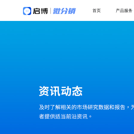
首页
产品服务
做社交电商，找启博
热
解决方案
关于我们
18年专注全产业SaaS产品服务
二
微分销
母婴行业解决方案
快速搭建微信分销商城
一站式赋能母婴品牌商智慧经营
代
分销小程序
多
专注裂变的分销小程序
行业销售渠道解决方案
积
帮助商家拓展销售新渠道
直播分销
私域直播分销带货系统
优
直播带货解决方案
视频号直播
社
开通微信+小程序+APP直播带货系统
抢占视频号流量阵地
了
积分商城解决方案
构建会员积分商城体系