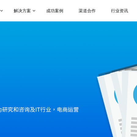
解决方案
成功案例
渠道合作
行业资讯
门应用场景
热门运营玩法
启博学院
赋能社交电商
级分销
会员营销
二级分销模式
跨境电商解决方案
帮助企业裂变分销拓客
助力商家拓展全球跨境电商业务
理分销
满额包邮
微商招商模式
人拼团
秒杀
快速搭建代理招商分润系统
传统微商转型解决方案
分商城
砍价
帮助微商搭建代理分润体系
会员制电商模式
快速搭建云集、贝店模式
惠券
云仓礼包
微运营解决方案
社群团购模式
区团购
周期购
助商家快速上手商城运营
整合社群资源及团购供应链
解更多产品功能 >
KA定制化解决方案
品牌企业数字化转型探索