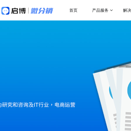
首页
产品服务
解
做社交电商，找启博
热门应用场
解决方案
关于我们
18年专注全产业SaaS产品服务
二级分销
微分销
母婴行业解决方案
跨
快速搭建微信分销商城
一站式赋能母婴品牌商智慧经营
助力
代理分销
分销小程序
多人拼团
专注裂变的分销小程序
行业销售渠道解决方案
传
积分商城
帮助商家拓展销售新渠道
帮助
直播分销
私域直播分销带货系统
优惠券
直播带货解决方案
微
视频号直播
社区团购
开通微信+小程序+APP直播带货系统
助商
抢占视频号流量阵地
了解更多产品功
积分商城解决方案
K
构建会员积分商城体系
品牌