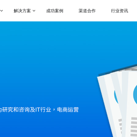
解决方案
成功案例
渠道合作
行业资讯
门应用场景
热门运营玩法
启博学院
赋能社交电商
级分销
会员营销
二级分销模式
跨境电商解决方案
帮助企业裂变分销拓客
助力商家拓展全球跨境电商业务
理分销
满额包邮
微商招商模式
人拼团
秒杀
快速搭建代理招商分润系统
传统微商转型解决方案
分商城
砍价
帮助微商搭建代理分润体系
会员制电商模式
快速搭建云集、贝店模式
惠券
云仓礼包
微运营解决方案
社群团购模式
区团购
周期购
助商家快速上手商城运营
整合社群资源及团购供应链
解更多产品功能 >
KA定制化解决方案
品牌企业数字化转型探索