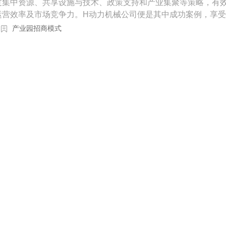
过集中资源、共享设施与技术、政策支持和产业集聚等策略，有
运营效率及市场竞争力。H动力机械公司便是其中成功案例，享
，营收增长30%以上。这种模式未来将更为智能化，带来更高
产业园招商模式
模式，将助力企业快速腾飞，达成运营和竞争双赢。