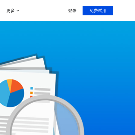
更多
登录
免费试用
增值服务
帮助中心
新手指导，入门教程
门店分销模式
商家运营解决方案
微聊客服系统
导购分销，线上线下双线引流
运营助力陪跑0-1
智能微信客服系统
多用户入驻平台模式
打造类似京东、天猫等多平台入
客满小程序
社区团购系统
驻平台
门店小程序拓客利器
快速部署社区团购
社交新零售
线上线下资源整合，沉淀私域流
直播系统
量
专注门店团队直播
C2M拼团玩法
快速搭建拼多多拼团模式
客满美业
医美线下门店拓客