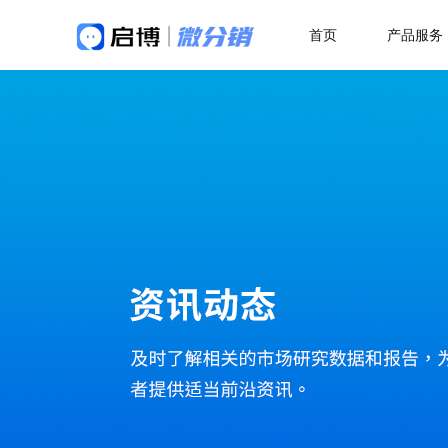
首页
产品服务
做社交电商，找启博
热
解决方案
关于我们
18年专注全产业SaaS产品服务
二
微分销
母婴行业解决方案
快速搭建微信分销商城
一站式赋能母婴品牌商智慧经营
代
分销小程序
多
专注裂变的分销小程序
行业销售渠道解决方案
积
帮助商家拓展销售新渠道
直播分销
私域直播分销带货系统
优
直播带货解决方案
视频号直播
社
开通微信+小程序+APP直播带货系统
抢占视频号流量阵地
了
积分商城解决方案
构建会员积分商城体系