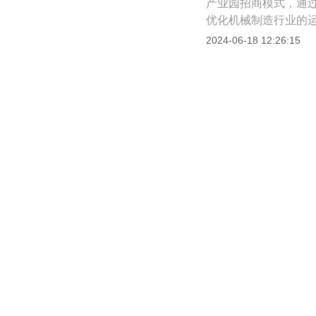
产业园招商模式，通
优化机械制造行业的
策优惠，研发周期缩短
2024-06-18 12:26:15
益。探索产业园招商