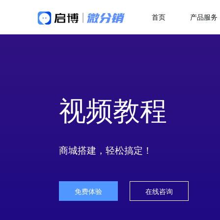
首页
产品服务
做社交电商，找启博
热
解决方案
关于我们
18年专注全产业SaaS产品服务
二
微分销
母婴行业解决方案
快速搭建微信分销商城
一站式赋能母婴品牌商智慧经营
代
视频教程
分销小程序
多
专注裂变的分销小程序
行业销售渠道解决方案
积
帮助商家拓展销售新渠道
直播分销
私域直播分销带货系统
优
商城搭建，轻松搞定！
直播带货解决方案
视频号直播
社
开通微信+小程序+APP直播带货系统
抢占视频号流量阵地
了
免费体验
在线咨询
积分商城解决方案
构建会员积分商城体系