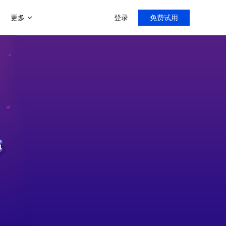
更多
登录
免费试用
增值服务
帮助中心
新手指导，入门教程
门店分销模式
商家运营解决方案
微聊客服系统
导购分销，线上线下双线引流
运营助力陪跑0-1
智能微信客服系统
多用户入驻平台模式
打造类似京东、天猫等多平台入
客满小程序
社区团购系统
驻平台
门店小程序拓客利器
快速部署社区团购
社交新零售
线上线下资源整合，沉淀私域流
直播系统
量
专注门店团队直播
C2M拼团玩法
快速搭建拼多多拼团模式
客满美业
医美线下门店拓客