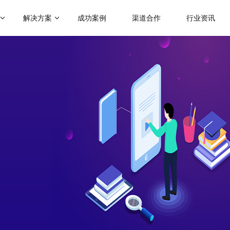
解决方案
成功案例
渠道合作
行业资讯
门应用场景
热门运营玩法
启博学院
赋能社交电商
级分销
会员营销
二级分销模式
跨境电商解决方案
帮助企业裂变分销拓客
助力商家拓展全球跨境电商业务
理分销
满额包邮
微商招商模式
人拼团
秒杀
快速搭建代理招商分润系统
传统微商转型解决方案
分商城
砍价
帮助微商搭建代理分润体系
会员制电商模式
快速搭建云集、贝店模式
惠券
云仓礼包
微运营解决方案
社群团购模式
区团购
周期购
助商家快速上手商城运营
整合社群资源及团购供应链
解更多产品功能 >
KA定制化解决方案
品牌企业数字化转型探索