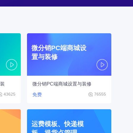
微分销PC端商城设
置与装修
包装
微分销PC端商城设置与装修
43625
76555
免费
运费模板、快递模
板、提货点管理、电