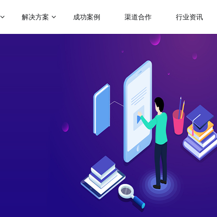
解决方案
成功案例
渠道合作
行业资讯
门应用场景
热门运营玩法
启博学院
赋能社交电商
级分销
会员营销
二级分销模式
跨境电商解决方案
帮助企业裂变分销拓客
助力商家拓展全球跨境电商业务
理分销
满额包邮
微商招商模式
人拼团
秒杀
快速搭建代理招商分润系统
传统微商转型解决方案
分商城
砍价
帮助微商搭建代理分润体系
会员制电商模式
快速搭建云集、贝店模式
惠券
云仓礼包
微运营解决方案
社群团购模式
区团购
周期购
助商家快速上手商城运营
整合社群资源及团购供应链
解更多产品功能 >
KA定制化解决方案
品牌企业数字化转型探索