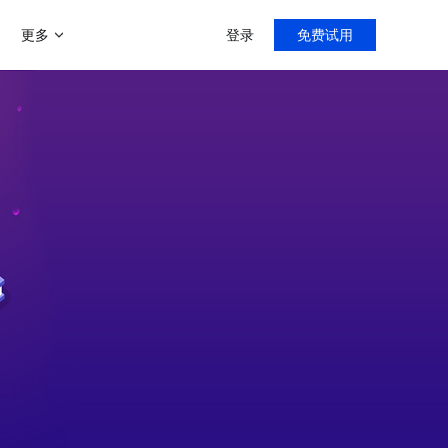
更多
登录
免费试用
增值服务
帮助中心
新手指导，入门教程
门店分销模式
商家运营解决方案
微聊客服系统
导购分销，线上线下双线引流
运营助力陪跑0-1
智能微信客服系统
多用户入驻平台模式
打造类似京东、天猫等多平台入
客满小程序
社区团购系统
驻平台
门店小程序拓客利器
快速部署社区团购
社交新零售
线上线下资源整合，沉淀私域流
直播系统
量
专注门店团队直播
C2M拼团玩法
快速搭建拼多多拼团模式
客满美业
医美线下门店拓客