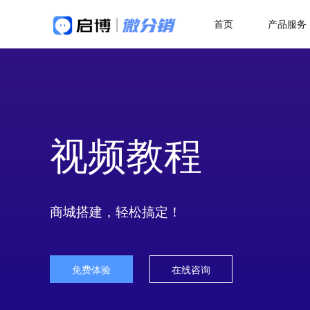
首页
产品服务
做社交电商，找启博
热
解决方案
关于我们
18年专注全产业SaaS产品服务
二
微分销
母婴行业解决方案
快速搭建微信分销商城
一站式赋能母婴品牌商智慧经营
代
视频教程
分销小程序
多
专注裂变的分销小程序
行业销售渠道解决方案
积
帮助商家拓展销售新渠道
直播分销
私域直播分销带货系统
优
商城搭建，轻松搞定！
直播带货解决方案
视频号直播
社
开通微信+小程序+APP直播带货系统
抢占视频号流量阵地
了
免费体验
在线咨询
积分商城解决方案
构建会员积分商城体系